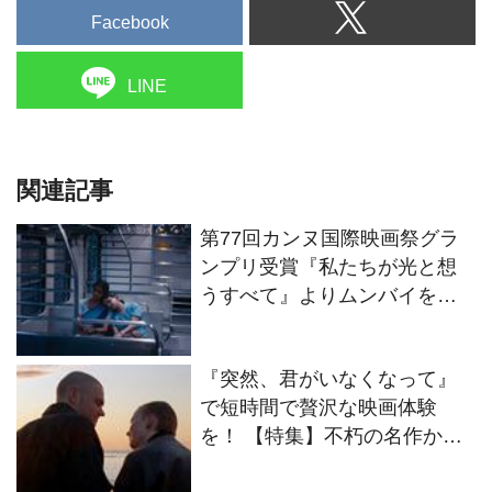
Facebook
LINE
関連記事
第77回カンヌ国際映画祭グラ
ンプリ受賞『私たちが光と想
うすべて』よりムンバイを美
しく捉えた予告編が解禁！ 是
枝裕和監督からのコメントも
『突然、君がいなくなって』
到着！
で短時間で贅沢な映画体験
を！ 【特集】不朽の名作から
今年公開の期待作まで、上映