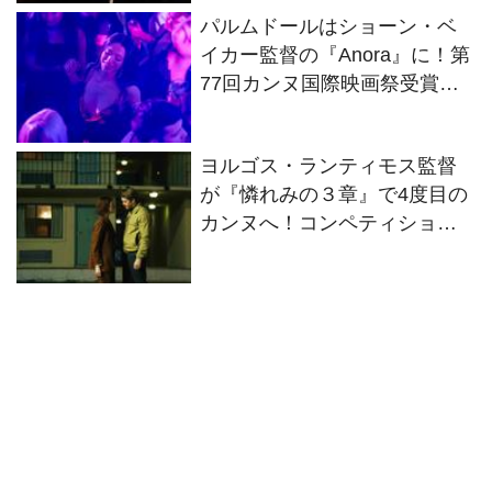
時間が90分未満の作品4選！
パルムドールはショーン・ベ
イカー監督の『Anora』に！第
77回カンヌ国際映画祭受賞結
果
ヨルゴス・ランティモス監督
が『憐れみの３章』で4度目の
カンヌへ！コンペティション
部門でワールドプレミア決定‼