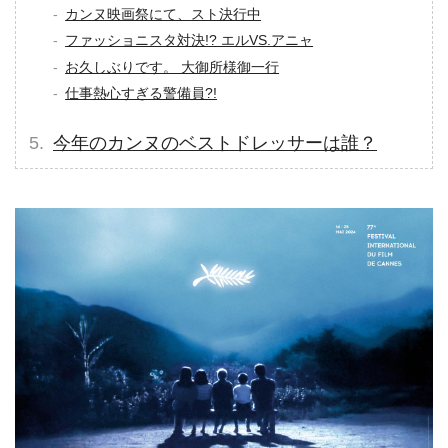
カンヌ映画祭にて、スト決行中
ファッショニスタ対決!? エルVS.アニャ
お久しぶりです。 大御所様御一行
仕事熱心すぎる警備員?!
今年のカンヌのベストドレッサーは誰？