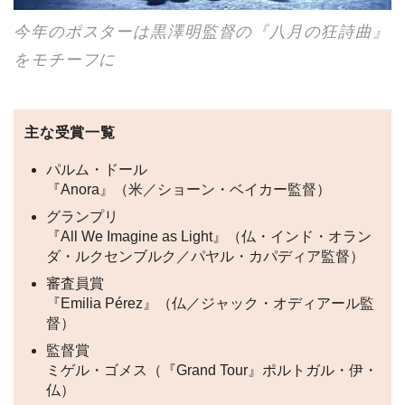
今年のポスターは黒澤明監督の『八月の狂詩曲』
をモチーフに
主な受賞一覧
パルム・ドール
『Anora』（米／ショーン・ベイカー監督）
グランプリ
『All We Imagine as Light』（仏・インド・オラン
ダ・ルクセンブルク／パヤル・カパディア監督）
審査員賞
『Emilia Pérez』（仏／ジャック・オディアール監
督）
監督賞
ミゲル・ゴメス（『Grand Tour』ポルトガル・伊・
仏）