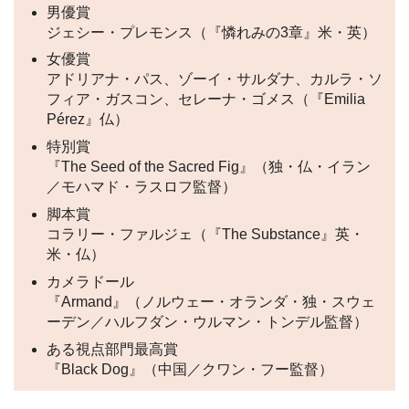
男優賞
ジェシー・プレモンス（『憐れみの3章』米・英）
女優賞
アドリアナ・パス、ゾーイ・サルダナ、カルラ・ソ
フィア・ガスコン、セレーナ・ゴメス（『Emilia
Pérez』仏）
特別賞
『The Seed of the Sacred Fig』（独・仏・イラン
／モハマド・ラスロフ監督）
脚本賞
コラリー・ファルジェ（『The Substance』英・
米・仏）
カメラドール
『Armand』（ノルウェー・オランダ・独・スウェ
ーデン／ハルフダン・ウルマン・トンデル監督）
ある視点部門最高賞
『Black Dog』（中国／クワン・フー監督）