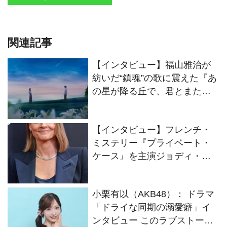
関連記事
【インタビュー】福山雅治が
紡いだ“鎮魂”の歌に震えた『あ
の星が降る丘で、君とまた出
会いたい。』原作者・汐見夏
衛先生
【インタビュー】フレンチ・
ミステリー『プライベート・
ケース』を主演ジョディ・フ
ォスターが語る
小栗有以（AKB48）： ドラマ
「ドライな同期の溺愛癖」イ
ンタビュー このラブストーリ