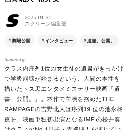
2025-01-31
スクリーン編集部
劇場公開
インタビュー
遺書、公開。
クラス内序列1位の女生徒の遺書がきっかけ
で学級崩壊が始まるという、人間の本性を
描いたドス黒エンタメミステリー映画『遺
書、公開。』。本作で主演を務めたTHE
RAMPAGEの吉野北人は序列19 位の池永柊
夜を、映画単独初出演となるIMP.の松井奏
はクラスのNo.1男子・赤﨑理人を演じてい