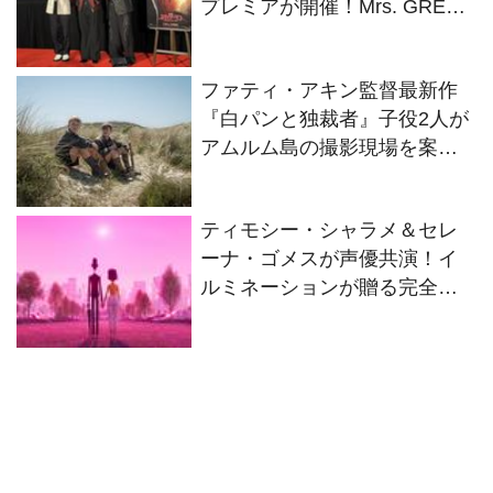
プレミアが開催！Mrs. GREEN
APPLEらがレッドカーペット
に登場
ファティ・アキン監督最新作
『白パンと独裁者』子役2人が
アムルム島の撮影現場を案
内！セットツアー映像解禁
ティモシー・シャラメ＆セレ
ーナ・ゴメスが声優共演！イ
ルミネーションが贈る完全オ
リジナル最新作『ノット・ア
ローン』2027年日本公開決定