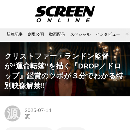
新着記事
劇場公開
動画配信
スペシャル
インタビュー
ギ
クリストファー・ランドン監督
が“運命転落”を描く『DROP／ドロ
ップ』鑑賞のツボが３分でわかる特
別映像解禁‼
源
2025-07-14
源