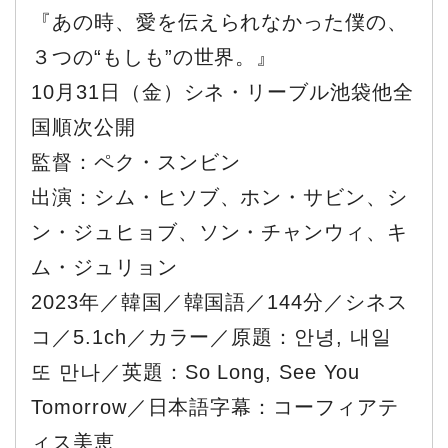
『あの時、愛を伝えられなかった僕の、
３つの“もしも”の世界。』
10月31日（金）シネ・リーブル池袋他全
国順次公開
監督：ペク・スンビン
出演：シム・ヒソブ、ホン・サビン、シ
ン・ジュヒョブ、ソン・チャンウィ、キ
ム・ジュリョン
2023年／韓国／韓国語／144分／シネス
コ／5.1ch／カラー／原題：안녕, 내일
또 만나／英題：So Long, See You
Tomorrow／日本語字幕：コーフィアテ
ィス美恵