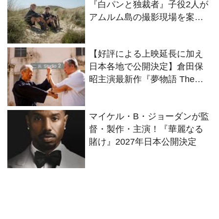
『白パンと独裁者』子役2人が
アムルム島の撮影現場を案
内！セットツアー映像解禁
【好評による上映延長に加え
日本各地で公開決定】倉田保
昭主演最新作『夢物語 The
Living Dragon』の本当の凄さ
を熱く語ろう！
マイケル・B・ジョーダンが監
督・製作・主演！『華麗なる
賭け』2027年日本公開決定