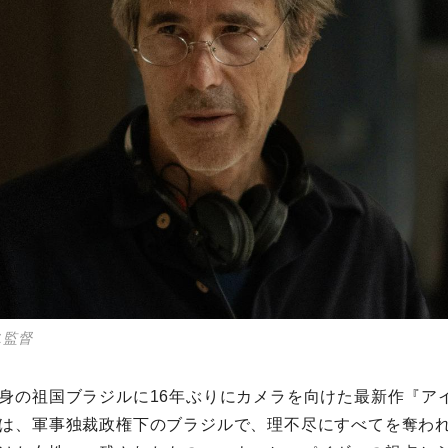
ス監督
⾝の祖国ブラジルに16年ぶりにカメラを向けた最新作『ア
は、軍事独裁政権下のブラジルで、理不尽にすべてを奪わ