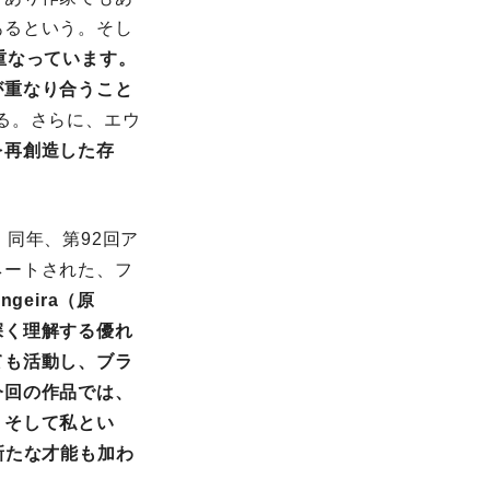
あるという。そし
重なっています。
が重なり合うこと
る。さらに、エウ
を再創造した存
同年、第92回ア
ネートされた、フ
angeira（原
深く理解する優れ
ても活動し、ブラ
今回の作品では、
、そして私とい
新たな才能も加わ