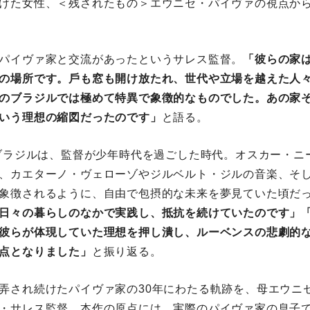
けた⼥性、＜残されたもの＞エウニセ・パイヴァの視点か
パイヴァ家と交流があったというサレス監督。
「彼らの家
の場所です。⼾も窓も開け放たれ、世代や⽴場を越えた⼈
のブラジルでは極めて特異で象徴的なものでした。あの家
いう理想の縮図だったのです」
と語る。
のブラジルは、監督が少年時代を過ごした時代。オスカー・ニ
、カエターノ・ヴェローゾやジルベルト・ジルの⾳楽、そ
象徴されるように、⾃由で包摂的な未来を夢⾒ていた頃だ
⽇々の暮らしのなかで実践し、抵抗を続けていたのです」「し
彼らが体現していた理想を押し潰し、ルーベンスの悲劇的
点となりました」
と振り返る。
弄され続けたパイヴァ家の30年にわたる軌跡を、⺟エウニ
・サレス監督。本作の原点には、実際のパイヴァ家の息⼦