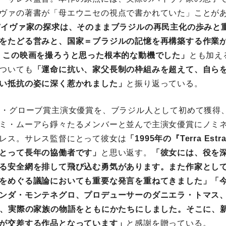
ヴァの著書が「⺟エウニセの視点で書かれていた」ことが
パイヴァ家の探求は、そのままブラジルの再⺠主化の歩みと
をたどる営みと、国家＝ブラジルの記憶を再構築する作業
、この映画を撮ろうと思った根本的な動機でした」
とも加え
ついても
「運命に抗い、家⽗⻑制の枠組みを超えて、⾃ら
い抵抗の姿に深く惹かれました」
と振り返っている。
ン・グローブ賞主演⼥優賞を、ブラジル⼈として初めて獲得、
ミ・ムーアら錚々たるメンバーと並んで主演⼥優賞にノミ
レス。サレス監督にとって彼⼥は
「1995年の『Terra Estr
とって⻑年の協働者です」
と思い返す。
「彼⼥には、役を
る安全網を排して⾶び込む勇気があります。また作家とし
をめぐる議論においても重要な発⾔を重ねてきました」「
ンダ・モンテネグロ、プロデューサーのダニエラ・トマス
が、実際の家族の物語をともにかたちにしました。そこに、
が交差する作品となっています」
と感謝を贈っている。