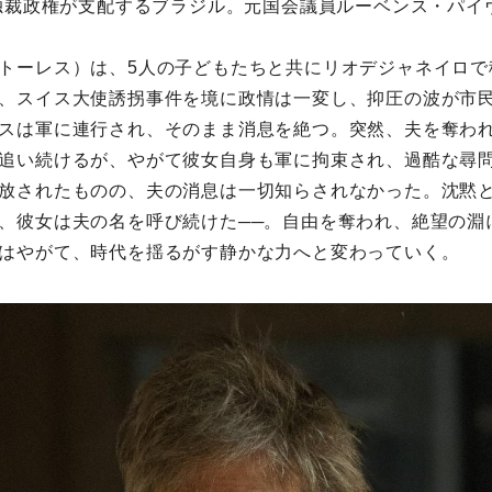
事独裁政権が⽀配するブラジル。元国会議員ルーベンス・パイ
トーレス）は、5⼈の⼦どもたちと共にリオデジャネイロで
、スイス⼤使誘拐事件を境に政情は⼀変し、抑圧の波が市
スは軍に連⾏され、そのまま消息を絶つ。突然、夫を奪わ
追い続けるが、やがて彼⼥⾃⾝も軍に拘束され、過酷な尋
放されたものの、夫の消息は⼀切知らされなかった。沈黙
、彼⼥は夫の名を呼び続けた──。⾃由を奪われ、絶望の淵
はやがて、時代を揺るがす静かな⼒へと変わっていく。