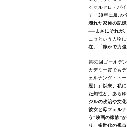
るマルセロ・パイ
て
「30年に及ぶ
壊れた家族の記憶
──まさにそれが
ニセという⼈物に
在」「静かで⼒強
第82回ゴールデ
カデミー賞でもデ
ェルナンダ・トー
題）』以来、私に
た知性と、あらゆ
ジルの政治や⽂化
彼⼥と⺟フェルナ
う“映画の家族”
り、多世代の視点