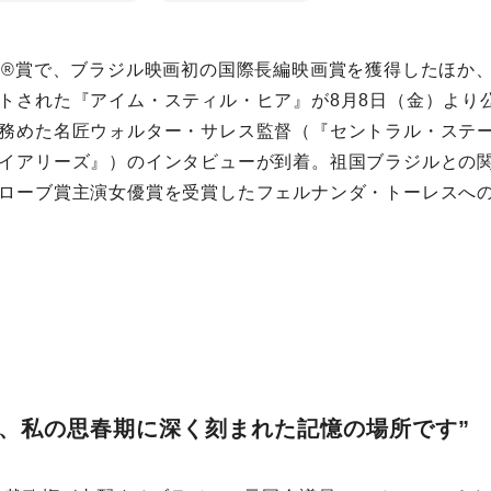
ー®賞で、ブラジル映画初の国際⻑編映画賞を獲得したほか
トされた『
アイム・スティル・ヒア
』が8月8日（金）より
務めた名匠
ウォルター・サレス
監督（『セントラル・ステ
イアリーズ』）のインタビューが到着。祖国ブラジルとの関
ローブ賞主演⼥優賞を受賞したフェルナンダ・トーレスへ
は、私の思春期に深く刻まれた記憶の場所です”