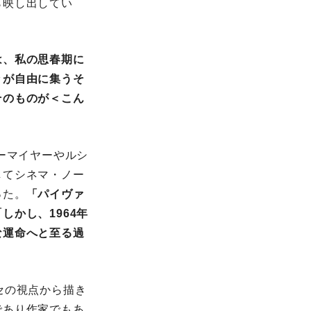
ら映し出してい
は、私の思春期に
々が⾃由に集うそ
そのものが＜こん
ーマイヤーやルシ
してシネマ・ノー
った。
「パイヴァ
かし、1964年
な運命へと⾄る過
セの視点から描き
であり作家でもあ