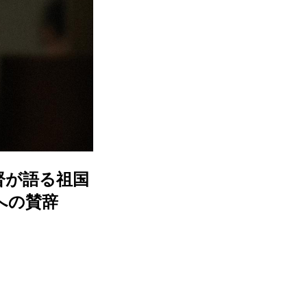
督が語る祖国
への賛辞