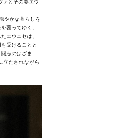
ヴァとその妻エウ
穏やかな暮らしを
⺠を覆ってゆく。
れたエウニセは、
問を受けることと
と闘志のはざま
に⽴たされながら