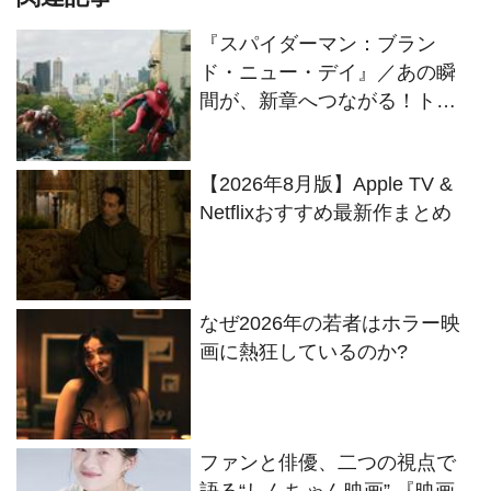
『スパイダーマン：ブラン
ド・ニュー・デイ』／あの瞬
間が、新章へつながる！ト
ム・ホランド版スパイダーマ
ン、名シーンでたどる10年の
【2026年8月版】Apple TV &
軌跡
Netflixおすすめ最新作まとめ
なぜ2026年の若者はホラー映
画に熱狂しているのか?
ファンと俳優、二つの視点で