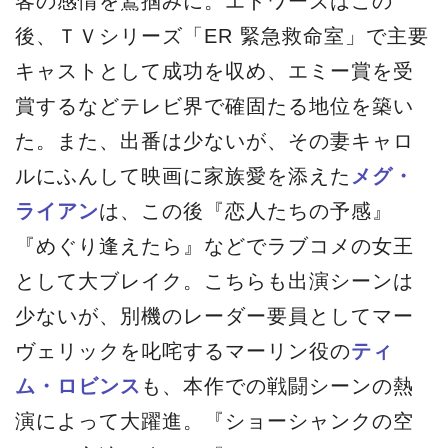
客の感情を鷲掴みに。エドワーズはこの
後、ＴＶシリーズ「ER 緊急救命室」で主要
キャストとして成功を収め、エミー賞を受
賞するなどテレビ界で確固たる地位を築い
た。また、出番は少ないが、その妻キャロ
ルにふんして映画に家族愛を添えた
メグ・
ライアン
は、この後『恋人たちの予感』
『めぐり逢えたら』などでラブコメの女王
として大ブレイク。こちらも出演シーンは
少ないが、別機のレーダー要員としてマー
ヴェリックを叱咤するマーリン役の
ティ
ム・ロビンス
も、本作での戦闘シーンの熱
演によって大躍進。『ショーシャンクの空