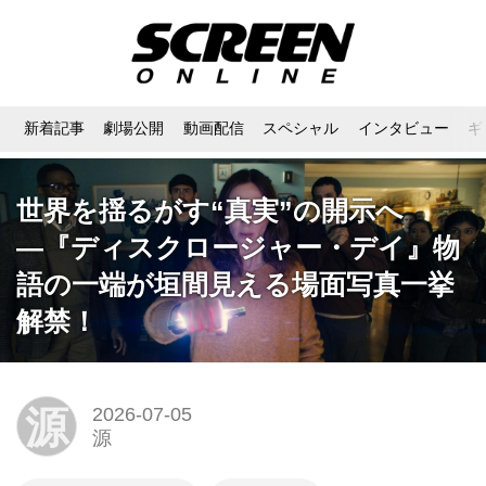
新着記事
劇場公開
動画配信
スペシャル
インタビュー
ギ
世界を揺るがす“真実”の開示へ
―『ディスクロージャー・デイ』物
語の一端が垣間見える場面写真一挙
解禁！
源
2026-07-05
源