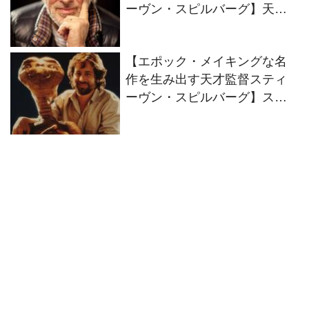
ーヴン・スピルバーグ】天才
監督スティーヴン・スピルバ
ーグが影響を受けた名作と彼
【エポック・メイキングな名
が残した名言集
作を生み出す天才監督スティ
ーヴン・スピルバーグ】ステ
ィーヴン・スピルバーグとエ
イリアン系SF作品