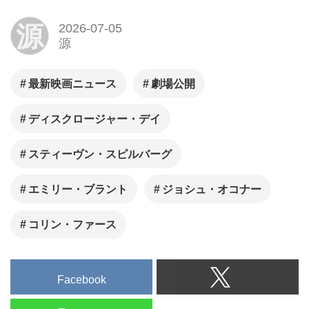
『A.I.』（2001年）では監督、
源
2026-07-05
『バック・トゥ・ザ・フューチ
源
ャー』（1985年）では製作総指
揮など、50年以上に渡り、世代
最新映画ニュース
劇場公開
を超えて今なおファンベースが
広がり続ける驚異的な名作の
ディスクロージャー・デイ
数々を生み出し、エンターテイ
メントの概念そのものを塗り替
スティーヴン・スピルバーグ
えてきた彼の比類なき想像力が
エミリー・ブラント
ジョシュ・オコナー
再び未来へと解き放たれる待望
の最新作。
コリン・ファース
Facebook