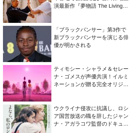
演最新作『夢物語 The Living
Dragon』の本当の凄さを熱く
語ろう！
「ブラックパンサー」第3作で
新ブラックパンサーを演じる俳
優が明かされる
ティモシー・シャラメ＆セレー
ナ・ゴメスが声優共演！イルミ
ネーションが贈る完全オリジナ
ル最新作『ノット・アローン』
2027年日本公開決定
ウクライナ侵攻に抗議し、ロシ
ア国営放送の職を辞したジャン
ナ・アガラコワ監督のドキュメ
ンタリー『さよなら、私のロシ