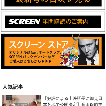
人気記事
【好評による上映延長に加え日
本各地で公開決定】倉田保昭主