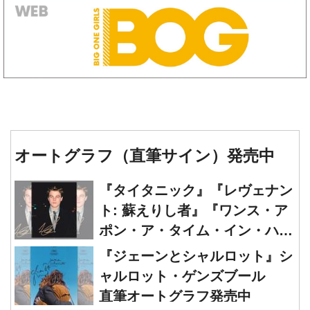
オートグラフ（直筆サイン）発売中
『タイタニック』『レヴェナン
ト: 蘇えりし者』『ワンス・ア
ポン・ア・タイム・イン・ハリ
ウッド』レオナルド・ディカプ
『ジェーンとシャルロット』シ
リオ 直筆オートグラフ発売中
ャルロット・ゲンズブール
直筆オートグラフ発売中