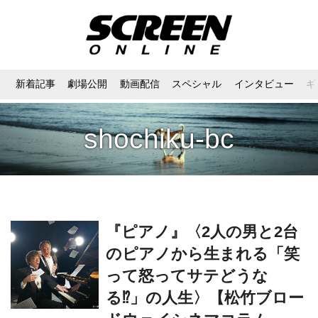
新着記事
劇場公開
動画配信
スペシャル
インタビュー
ギ
shochiku-bc
『ピアノ』〈2人の男と2台
のピアノから生まれる「笑
って怒ってサテどうな
る⁉」の人生〉【松竹ブロー