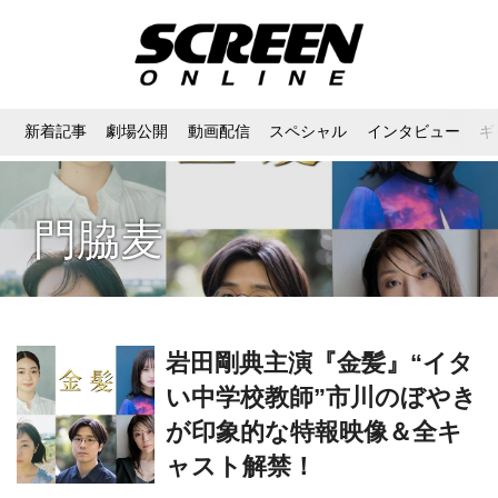
新着記事
劇場公開
動画配信
スペシャル
インタビュー
ギ
⾨脇⻨
岩田剛典主演『金髪』“イタ
い中学校教師”市川のぼやき
が印象的な特報映像＆全キ
ャスト解禁！