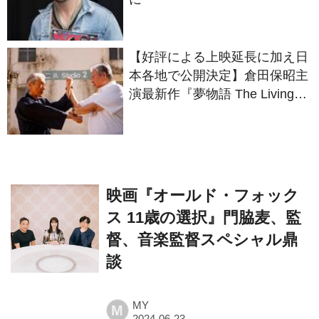
【好評による上映延長に加え日
本各地で公開決定】倉田保昭主
演最新作『夢物語 The Living
Dragon』の本当の凄さを熱く
語ろう！
映画『オールド・フォック
ス 11歳の選択』⾨脇⻨、監
督、⾳楽監督スペシャル⿍
談
MY
M