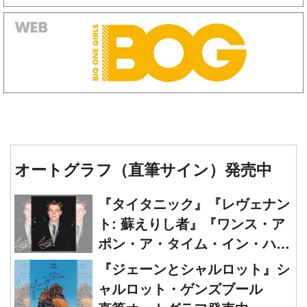
オートグラフ（直筆サイン）発売中
『タイタニック』『レヴェナン
ト: 蘇えりし者』『ワンス・ア
ポン・ア・タイム・イン・ハリ
ウッド』レオナルド・ディカプ
『ジェーンとシャルロット』シ
リオ 直筆オートグラフ発売中
ャルロット・ゲンズブール
直筆オートグラフ発売中