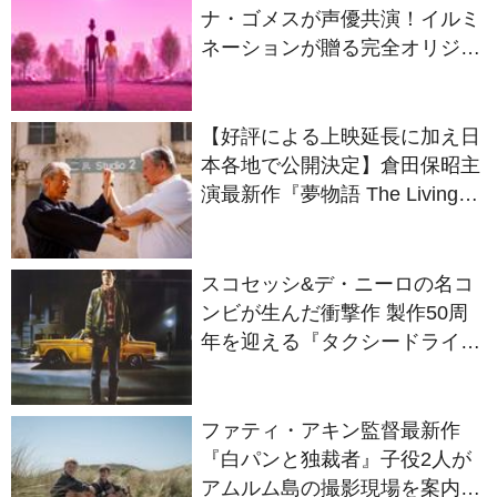
ル最新作『ノット・アローン』
2027年日本公開決定
【好評による上映延長に加え日
本各地で公開決定】倉田保昭主
演最新作『夢物語 The Living
Dragon』の本当の凄さを熱く
語ろう！
スコセッシ&デ・ニーロの名コ
ンビが生んだ衝撃作 製作50周
年を迎える『タクシードライバ
ー』
ファティ・アキン監督最新作
『白パンと独裁者』子役2人が
アムルム島の撮影現場を案内！
セットツアー映像解禁