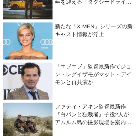
年を迎える『タクシードライバ
ー』
新たな「X-MEN」シリーズの新
キャスト情報が浮上
「エブエブ」監督最新作でジョ
ン・レグイザモがマット・デイ
モンと再共演か
ファティ・アキン監督最新作
『白パンと独裁者』子役2人が
アムルム島の撮影現場を案内！
セットツアー映像解禁