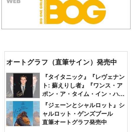
オートグラフ（直筆サイン）発売中
『タイタニック』『レヴェナン
ト: 蘇えりし者』『ワンス・ア
ポン・ア・タイム・イン・ハリ
ウッド』レオナルド・ディカプ
『ジェーンとシャルロット』シ
リオ 直筆オートグラフ発売中
ャルロット・ゲンズブール
直筆オートグラフ発売中