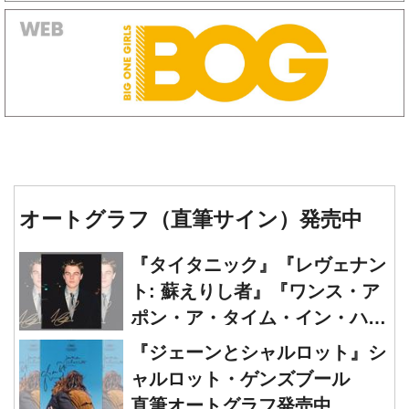
オートグラフ（直筆サイン）発売中
『タイタニック』『レヴェナン
ト: 蘇えりし者』『ワンス・ア
ポン・ア・タイム・イン・ハリ
ウッド』レオナルド・ディカプ
『ジェーンとシャルロット』シ
リオ 直筆オートグラフ発売中
ャルロット・ゲンズブール
直筆オートグラフ発売中