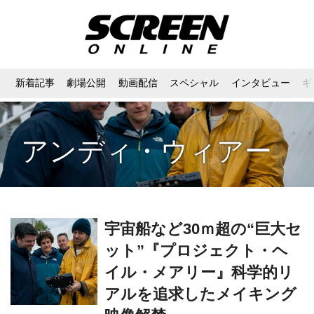
新着記事
劇場公開
動画配信
スペシャル
インタビュー
ギ
アンディ・ウィアー
宇宙船など30ｍ超の“巨大セ
ット”『プロジェクト・ヘ
イル・メアリー』科学的リ
アルを追求したメイキング