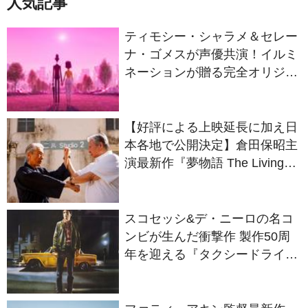
ティモシー・シャラメ＆セレー
ナ・ゴメスが声優共演！イルミ
ネーションが贈る完全オリジナ
ル最新作『ノット・アローン』
2027年日本公開決定
【好評による上映延長に加え日
本各地で公開決定】倉田保昭主
演最新作『夢物語 The Living
Dragon』の本当の凄さを熱く
語ろう！
スコセッシ&デ・ニーロの名コ
ンビが生んだ衝撃作 製作50周
年を迎える『タクシードライバ
ー』
ファティ・アキン監督最新作
『白パンと独裁者』子役2人が