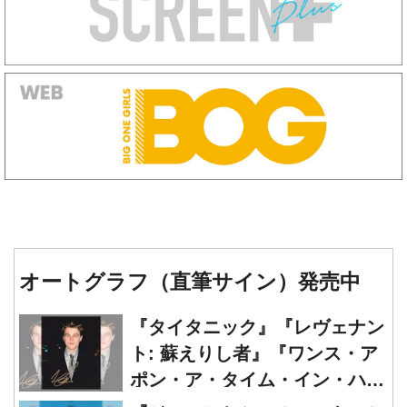
オートグラフ（直筆サイン）発売中
『タイタニック』『レヴェナン
ト: 蘇えりし者』『ワンス・ア
ポン・ア・タイム・イン・ハリ
ウッド』レオナルド・ディカプ
『ジェーンとシャルロット』シ
リオ 直筆オートグラフ発売中
ャルロット・ゲンズブール