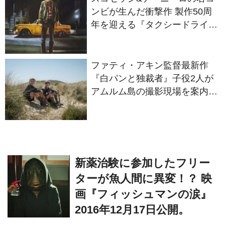
ー』
ファティ・アキン監督最新作
『白パンと独裁者』子役2人が
アムルム島の撮影現場を案内！
セットツアー映像解禁
新薬治験に参加したフリー
ターが魚人間に異変！？ 映
画『フィッシュマンの涙』
2016年12月17日公開。
Fuyumi