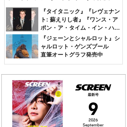
ト: 蘇えりし者』『ワンス・ア
ポン・ア・タイム・イン・ハリ
ウッド』レオナルド・ディカプ
『ジェーンとシャルロット』シ
リオ 直筆オートグラフ発売中
ャルロット・ゲンズブール
直筆オートグラフ発売中