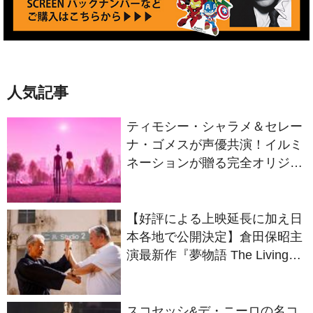
人気記事
ティモシー・シャラメ＆セレー
ナ・ゴメスが声優共演！イルミ
ネーションが贈る完全オリジナ
ル最新作『ノット・アローン』
2027年日本公開決定
【好評による上映延長に加え日
本各地で公開決定】倉田保昭主
演最新作『夢物語 The Living
Dragon』の本当の凄さを熱く
語ろう！
スコセッシ&デ・ニーロの名コ
ンビが生んだ衝撃作 製作50周
年を迎える『タクシードライバ