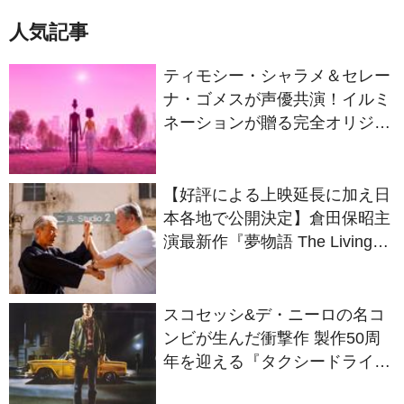
ティモシー・シャラメ＆セレー
ナ・ゴメスが声優共演！イルミ
ネーションが贈る完全オリジナ
ル最新作『ノット・アローン』
2027年日本公開決定
【好評による上映延長に加え日
本各地で公開決定】倉田保昭主
演最新作『夢物語 The Living
Dragon』の本当の凄さを熱く
語ろう！
スコセッシ&デ・ニーロの名コ
ンビが生んだ衝撃作 製作50周
年を迎える『タクシードライバ
ー』
ファティ・アキン監督最新作