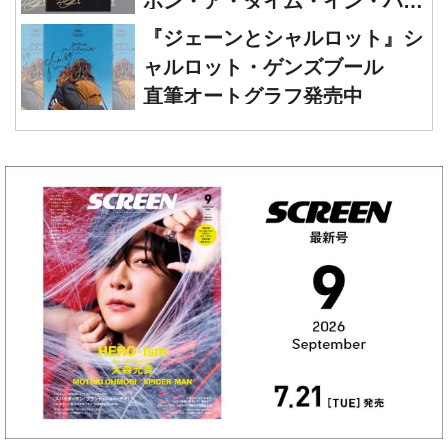
リオ 直筆オートグラフ発売中
ャルロット・ゲンズブール
直筆オートグラフ発売中