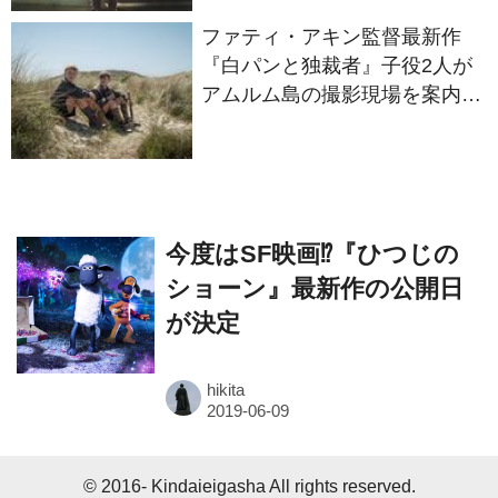
『白パンと独裁者』子役2人が
アムルム島の撮影現場を案内！
セットツアー映像解禁
今度はSF映画⁉『ひつじの
ショーン』最新作の公開日
が決定
hikita
© 2016- Kindaieigasha All rights reserved.
Built on
the dino platform
.