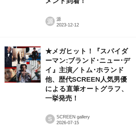
メント到着！
源
源
★メガヒット！『スパイダ
ーマン:ブランド･ニュー･デ
イ』主演／トム･ホランド
他、歴代SCREEN人気男優
による直筆オートグラフ、
一挙発売！
SCREEN gallery
S