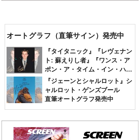
オートグラフ（直筆サイン）発売中
『タイタニック』『レヴェナン
ト: 蘇えりし者』『ワンス・ア
ポン・ア・タイム・イン・ハリ
ウッド』レオナルド・ディカプ
『ジェーンとシャルロット』シ
リオ 直筆オートグラフ発売中
ャルロット・ゲンズブール
直筆オートグラフ発売中