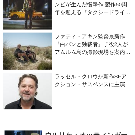
ー』
ファティ・アキン監督最新作
『白パンと独裁者』子役2人が
アムルム島の撮影現場を案内！
セットツアー映像解禁
ラッセル・クロウが新作SFア
クション・サスペンスに主演
ウルリケ・オッティンガー
「ベルリン三部作」初日決