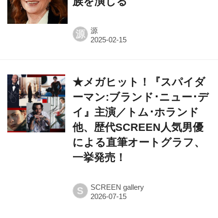
族を演じる
源
源
★メガヒット！『スパイダ
ーマン:ブランド･ニュー･デ
イ』主演／トム･ホランド
他、歴代SCREEN人気男優
による直筆オートグラフ、
一挙発売！
SCREEN gallery
S