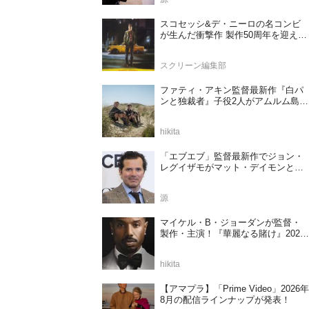
スコセッシ&デ・ニーロの名コンビ
が生んだ衝撃作 製作50周年を迎える
『タクシードライバー』
スクリーン編集部
ファティ・アキン監督最新作『白パ
ンと独裁者』子役2人がアムルム島の
撮影現場を案内！セットツアー映像
解禁
hikita
「エブエブ」監督最新作でジョン・
レグイザモがマット・デイモンと再
共演か
源
マイケル・B・ジョーダンが監督・
製作・主演！『華麗なる賭け』2027
年日本公開決定
hikita
【アマプラ】「Prime Video」2026年
8月の配信ラインナップが発表！