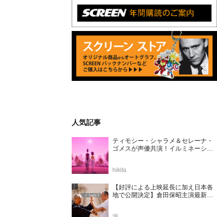
人気記事
ティモシー・シャラメ＆セレーナ・
ゴメスが声優共演！イルミネーショ
ンが贈る完全オリジナル最新作『ノ
ット・アローン』2027年日本公開決
hikita
定
【好評による上映延長に加え日本各
地で公開決定】倉田保昭主演最新作
『夢物語 The Living Dragon』の本当
の凄さを熱く語ろう！
源