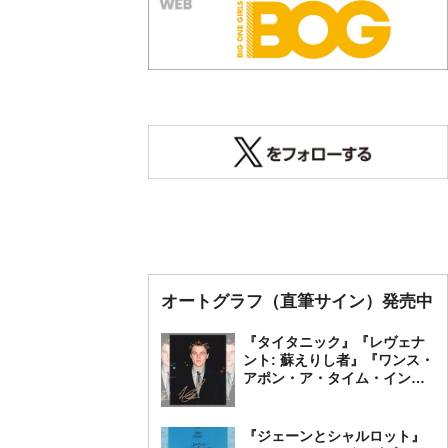
オートグラフ（直筆サイン）発売中
『タイタニック』『レヴェナ
ント: 蘇えりし者』『ワンス・
アポン・ア・タイム・イン・
ハリウッド』レオナルド・デ
ィカプリオ 直筆オートグラ
フ発売中
『ジェーンとシャルロット』