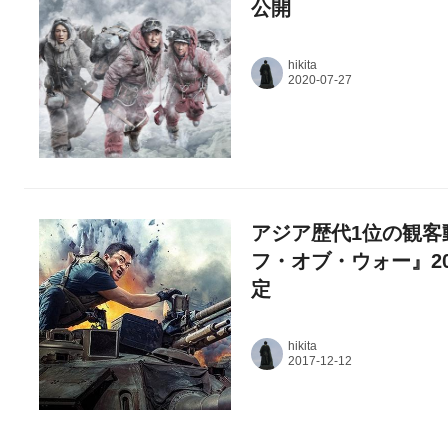
公開
hikita
アジア歴代1位の観客
フ・オブ・ウォー』20
定
hikita