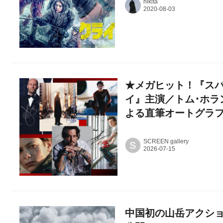
hikita
★メガヒット！『スパ
イ』主演／トム･ホラ
よる直筆オートグラ
SCREEN gallery
S
中国初の山岳アクショ