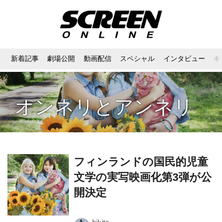
新着記事
劇場公開
動画配信
スペシャル
インタビュー
ギ
オンネリとアンネリ
フィンランドの国民的児童
文学の実写映画化第3弾が公
開決定