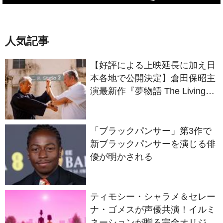
人気記事
【好評による上映延長に加え日
本各地で公開決定】倉田保昭主
演最新作『夢物語 The Living
Dragon』の本当の凄さを熱く
語ろう！
「ブラックパンサー」第3作で
新ブラックパンサーを演じる俳
優が明かされる
ティモシー・シャラメ＆セレー
ナ・ゴメスが声優共演！イルミ
ネーションが贈る完全オリジナ