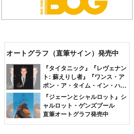
オートグラフ（直筆サイン）発売中
『タイタニック』『レヴェナン
ト: 蘇えりし者』『ワンス・ア
ポン・ア・タイム・イン・ハリ
ウッド』レオナルド・ディカプ
『ジェーンとシャルロット』シ
リオ 直筆オートグラフ発売中
ャルロット・ゲンズブール
直筆オートグラフ発売中