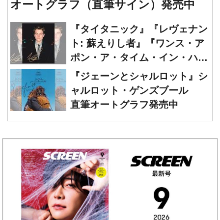
オートグラフ（直筆サイン）発売中
『タイタニック』『レヴェナン
ト: 蘇えりし者』『ワンス・ア
ポン・ア・タイム・イン・ハリ
ウッド』レオナルド・ディカプ
『ジェーンとシャルロット』シ
リオ 直筆オートグラフ発売中
ャルロット・ゲンズブール
直筆オートグラフ発売中