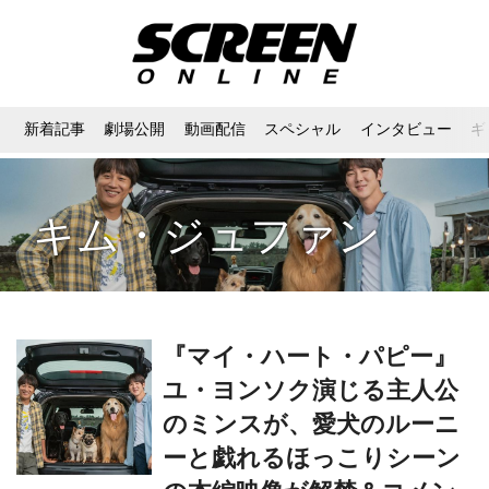
新着記事
劇場公開
動画配信
スペシャル
インタビュー
ギ
キム・ジュファン
『マイ・ハート・パピー』
ユ・ヨンソク演じる主人公
のミンスが、愛犬のルーニ
ーと戯れるほっこりシーン