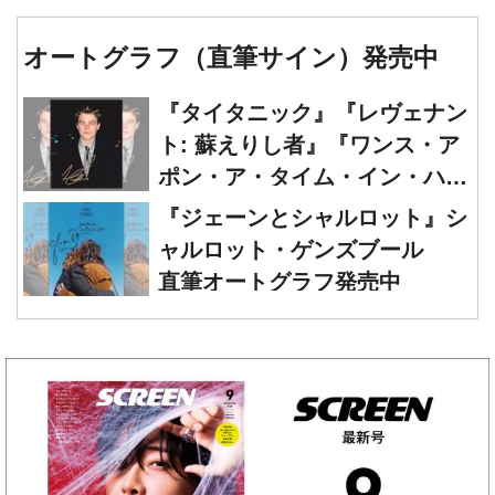
オートグラフ（直筆サイン）発売中
『タイタニック』『レヴェナン
ト: 蘇えりし者』『ワンス・ア
ポン・ア・タイム・イン・ハリ
ウッド』レオナルド・ディカプ
『ジェーンとシャルロット』シ
リオ 直筆オートグラフ発売中
ャルロット・ゲンズブール
直筆オートグラフ発売中