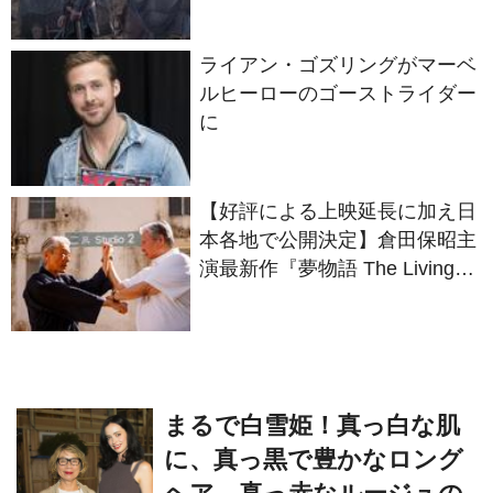
ライアン・ゴズリングがマーベ
ルヒーローのゴーストライダー
に
【好評による上映延長に加え日
本各地で公開決定】倉田保昭主
演最新作『夢物語 The Living
Dragon』の本当の凄さを熱く
語ろう！
まるで白雪姫！真っ白な肌
に、真っ黒で豊かなロング
ヘア、真っ赤なルージュの
唇がとびきりセクシーなク