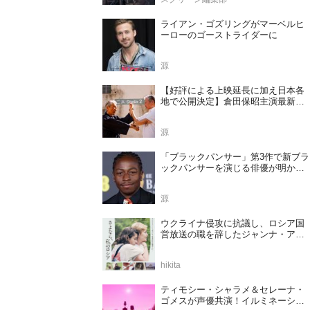
ライアン・ゴズリングがマーベルヒ
ーローのゴーストライダーに
源
【好評による上映延長に加え日本各
地で公開決定】倉田保昭主演最新作
『夢物語 The Living Dragon』の本当
の凄さを熱く語ろう！
源
「ブラックパンサー」第3作で新ブラ
ックパンサーを演じる俳優が明かさ
れる
源
ウクライナ侵攻に抗議し、ロシア国
営放送の職を辞したジャンナ・アガ
ラコワ監督のドキュメンタリー『さ
よなら、私のロシア』11⽉14⽇公開
hikita
決定
ティモシー・シャラメ＆セレーナ・
ゴメスが声優共演！イルミネーショ