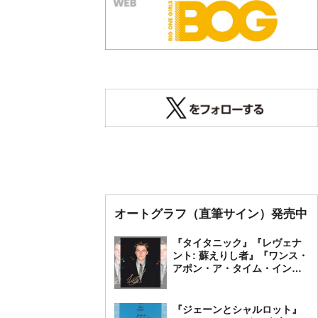
オートグラフ（直筆サイン）発売中
『タイタニック』『レヴェナ
ント: 蘇えりし者』『ワンス・
アポン・ア・タイム・イン・
ハリウッド』レオナルド・デ
ィカプリオ 直筆オートグラ
フ発売中
『ジェーンとシャルロット』