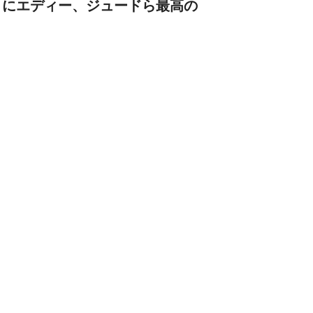
トにエディー、ジュードら最高の
！