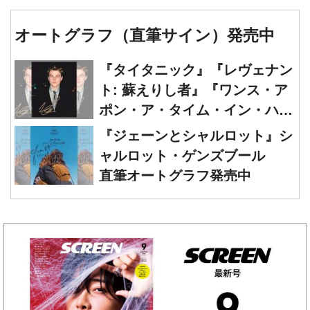
オートグラフ（直筆サイン）発売中
『タイタニック』『レヴェナン
ト: 蘇えりし者』『ワンス・ア
ポン・ア・タイム・イン・ハリ
ウッド』レオナルド・ディカプ
『ジェーンとシャルロット』シ
リオ 直筆オートグラフ発売中
ャルロット・ゲンズブール
直筆オートグラフ発売中