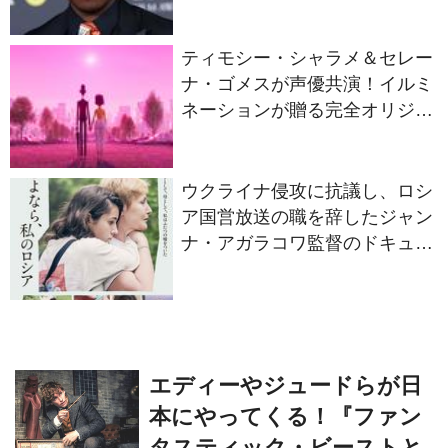
ティモシー・シャラメ＆セレー
ナ・ゴメスが声優共演！イルミ
ネーションが贈る完全オリジナ
ル最新作『ノット・アローン』
2027年日本公開決定
ウクライナ侵攻に抗議し、ロシ
ア国営放送の職を辞したジャン
ナ・アガラコワ監督のドキュメ
ンタリー『さよなら、私のロシ
ア』11⽉14⽇公開決定
エディーやジュードらが日
本にやってくる！『ファン
タスティック・ビーストと