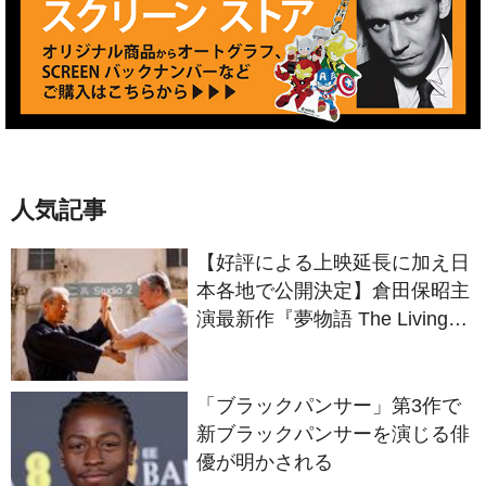
人気記事
【好評による上映延長に加え日
本各地で公開決定】倉田保昭主
演最新作『夢物語 The Living
Dragon』の本当の凄さを熱く
語ろう！
「ブラックパンサー」第3作で
新ブラックパンサーを演じる俳
優が明かされる