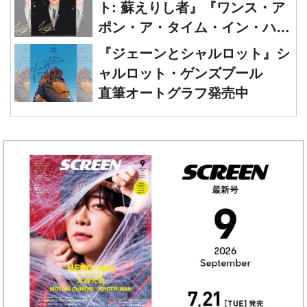
ウッド』レオナルド・ディカプ
『ジェーンとシャルロット』シ
リオ 直筆オートグラフ発売中
ャルロット・ゲンズブール
直筆オートグラフ発売中