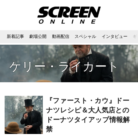
新着記事
劇場公開
動画配信
スペシャル
インタビュー
ギ
ケリー・ライカート
『ファースト・カウ』ドー
ナツレシピ＆大人気店との
ドーナツタイアップ情報解
禁