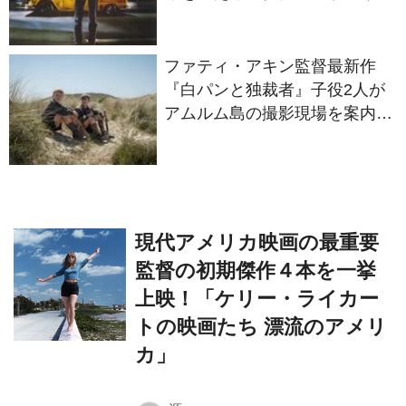
ファティ・アキン監督最新作
『白パンと独裁者』子役2人が
アムルム島の撮影現場を案内！
セットツアー映像解禁
現代アメリカ映画の最重要
監督の初期傑作４本を一挙
上映！「ケリー・ライカー
トの映画たち 漂流のアメリ
カ」
源
源