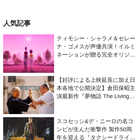
人気記事
ティモシー・シャラメ＆セレー
ナ・ゴメスが声優共演！イルミ
ネーションが贈る完全オリジナ
ル最新作『ノット・アローン』
2027年日本公開決定
【好評による上映延長に加え日
本各地で公開決定】倉田保昭主
演最新作『夢物語 The Living
Dragon』の本当の凄さを熱く
語ろう！
スコセッシ&デ・ニーロの名コ
ンビが生んだ衝撃作 製作50周
年を迎える『タクシードライバ
ー』