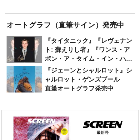
オートグラフ（直筆サイン）発売中
『タイタニック』『レヴェナン
ト: 蘇えりし者』『ワンス・ア
ポン・ア・タイム・イン・ハリ
ウッド』レオナルド・ディカプ
『ジェーンとシャルロット』シ
リオ 直筆オートグラフ発売中
ャルロット・ゲンズブール
直筆オートグラフ発売中