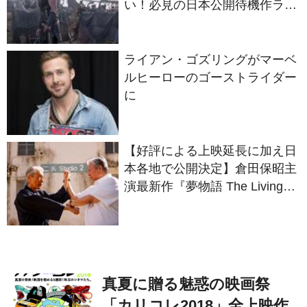
い！必見の日本公開待機作ライ
ンナップ
ライアン・ゴズリングがマーベ
ルヒーローのゴーストライダー
に
【好評による上映延長に加え日
本各地で公開決定】倉田保昭主
演最新作『夢物語 The Living
Dragon』の本当の凄さを熱く
語ろう！
真夏に贈る魅惑の映画祭
「カリコレ2018」全上映作