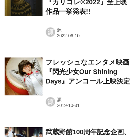
『カリコレ®2022』全上映
作品一挙発表!!
源
源
フレッシュなエンタメ映画
『閃光少女Our Shining
Days』アンコール上映決定
源
源
武蔵野館100周年記念企画、