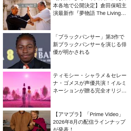
Dragon』の本当の凄さを熱く
語ろう！
「ブラックパンサー」第3作で
新ブラックパンサーを演じる俳
優が明かされる
ティモシー・シャラメ＆セレー
ナ・ゴメスが声優共演！イルミ
ネーションが贈る完全オリジナ
ル最新作『ノット・アローン』
2027年日本公開決定
【アマプラ】「Prime Video」
2026年8月の配信ラインナップ
が発表！