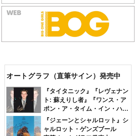
オートグラフ（直筆サイン）発売中
『タイタニック』『レヴェナン
ト: 蘇えりし者』『ワンス・ア
ポン・ア・タイム・イン・ハリ
ウッド』レオナルド・ディカプ
『ジェーンとシャルロット』シ
リオ 直筆オートグラフ発売中
ャルロット・ゲンズブール
直筆オートグラフ発売中