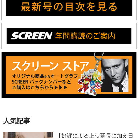
人気記事
【好評による上映延長に加え日
本各地で公開決定】倉田保昭主
演最新作『夢物語 The Living