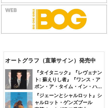
オートグラフ（直筆サイン）発売中
『タイタニック』『レヴェナン
ト: 蘇えりし者』『ワンス・ア
ポン・ア・タイム・イン・ハリ
ウッド』レオナルド・ディカプ
『ジェーンとシャルロット』シ
リオ 直筆オートグラフ発売中
ャルロット・ゲンズブール