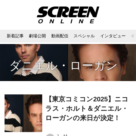
新着記事
劇場公開
動画配信
スペシャル
インタビュー
ギ
ダニエル・ローガン
【東京コミコン2025】ニコ
ラス・ホルト＆ダニエル・
ローガンの来日が決定！