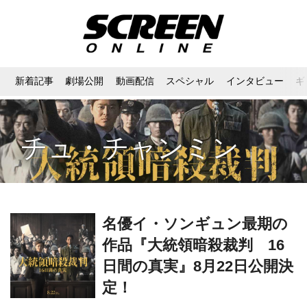
新着記事
劇場公開
動画配信
スペシャル
インタビュー
ギ
チュ・チャンミン
名優イ・ソンギュン最期の
作品『大統領暗殺裁判 16
日間の真実』8月22日公開決
定！