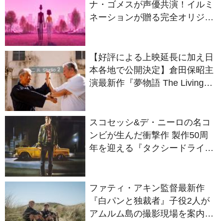
ル最新作『ノット・アローン』
2027年日本公開決定
【好評による上映延長に加え日
本各地で公開決定】倉田保昭主
演最新作『夢物語 The Living
Dragon』の本当の凄さを熱く
語ろう！
スコセッシ&デ・ニーロの名コ
ンビが生んだ衝撃作 製作50周
年を迎える『タクシードライバ
ー』
ファティ・アキン監督最新作
『白パンと独裁者』子役2人が
アムルム島の撮影現場を案内！
セットツアー映像解禁