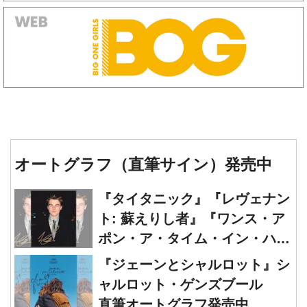
オートグラフ（直筆サイン）発売中
『タイタニック』『レヴェナン
ト: 蘇えりし者』『ワンス・ア
ポン・ア・タイム・イン・ハリ
ウッド』レオナルド・ディカプ
『ジェーンとシャルロット』シ
リオ 直筆オートグラフ発売中
ャルロット・ゲンズブール
直筆オートグラフ発売中