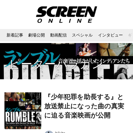
新着記事
劇場公開
動画配信
スペシャル
インタビュー
ギ
ピーターバラカン
『少年犯罪を助長する』と
放送禁止になった曲の真実
に迫る音楽映画が公開