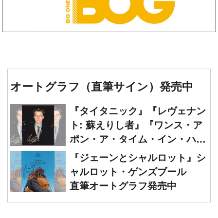
オートグラフ（直筆サイン）発売中
『タイタニック』『レヴェナン
ト: 蘇えりし者』『ワンス・ア
ポン・ア・タイム・イン・ハリ
ウッド』レオナルド・ディカプ
『ジェーンとシャルロット』シ
リオ 直筆オートグラフ発売中
ャルロット・ゲンズブール
直筆オートグラフ発売中