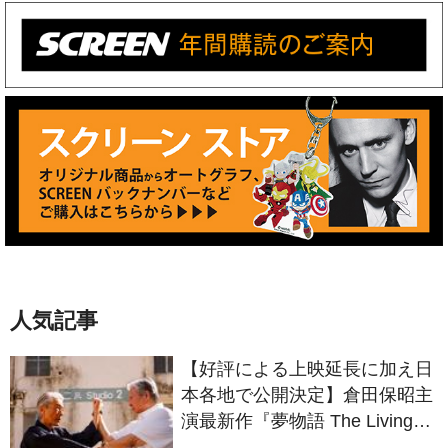
人気記事
【好評による上映延長に加え日
本各地で公開決定】倉田保昭主
演最新作『夢物語 The Living
Dragon』の本当の凄さを熱く
語ろう！