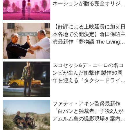
2027年日本公開決定
【好評による上映延長に加え日
本各地で公開決定】倉田保昭主
演最新作『夢物語 The Living
Dragon』の本当の凄さを熱く
語ろう！
スコセッシ&デ・ニーロの名コ
ンビが生んだ衝撃作 製作50周
年を迎える『タクシードライバ
ー』
ファティ・アキン監督最新作
『白パンと独裁者』子役2人が
アムルム島の撮影現場を案内！
セットツアー映像解禁