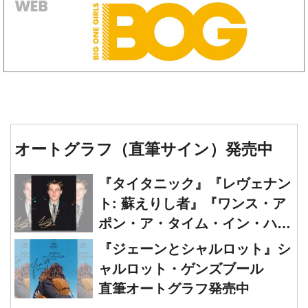
オートグラフ（直筆サイン）発売中
『タイタニック』『レヴェナン
ト: 蘇えりし者』『ワンス・ア
ポン・ア・タイム・イン・ハリ
ウッド』レオナルド・ディカプ
『ジェーンとシャルロット』シ
リオ 直筆オートグラフ発売中
ャルロット・ゲンズブール
直筆オートグラフ発売中