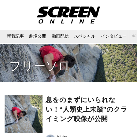
新着記事
劇場公開
動画配信
スペシャル
インタビュー
ギ
フリーソロ
息をのまずにいられな
い！“人類史上未踏”のクラ
イミング映像が公開