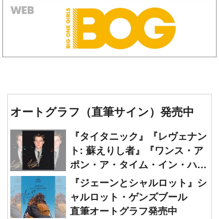
オートグラフ（直筆サイン）発売中
『タイタニック』『レヴェナン
ト: 蘇えりし者』『ワンス・ア
ポン・ア・タイム・イン・ハリ
ウッド』レオナルド・ディカプ
『ジェーンとシャルロット』シ
リオ 直筆オートグラフ発売中
ャルロット・ゲンズブール
直筆オートグラフ発売中