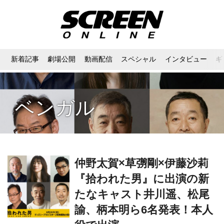
新着記事
劇場公開
動画配信
スペシャル
インタビュー
ギ
ベンガル
仲野太賀×草彅剛×伊藤沙莉
『拾われた男』に出演の新
たなキャスト井川遥、松尾
諭、柄本明ら6名発表！本人