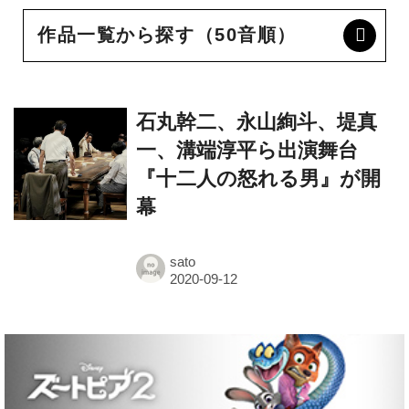
作品一覧から探す（50音順）
石丸幹二、永山絢斗、堤真
一、溝端淳平ら出演舞台
『十二人の怒れる男』が開
幕
sato