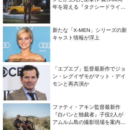
年を迎える『タクシードライバ
ー』
新たな「X-MEN」シリーズの新
キャスト情報が浮上
「エブエブ」監督最新作でジョ
ン・レグイザモがマット・デイ
モンと再共演か
ファティ・アキン監督最新作
『白パンと独裁者』子役2人が
アムルム島の撮影現場を案内！
セットツアー映像解禁