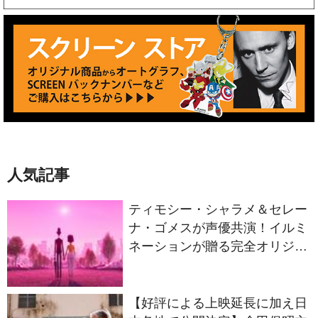
人気記事
ティモシー・シャラメ＆セレー
ナ・ゴメスが声優共演！イルミ
ネーションが贈る完全オリジナ
ル最新作『ノット・アローン』
2027年日本公開決定
【好評による上映延長に加え日
本各地で公開決定】倉田保昭主
演最新作『夢物語 The Living