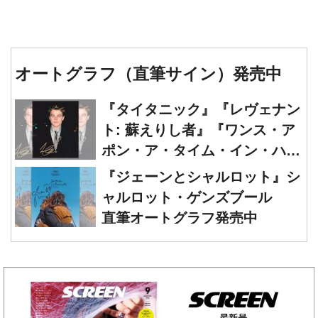
オートグラフ（直筆サイン）発売中
『タイタニック』『レヴェナン
ト: 蘇えりし者』『ワンス・ア
ポン・ア・タイム・イン・ハリ
ウッド』レオナルド・ディカプ
『ジェーンとシャルロット』シ
リオ 直筆オートグラフ発売中
ャルロット・ゲンズブール
直筆オートグラフ発売中