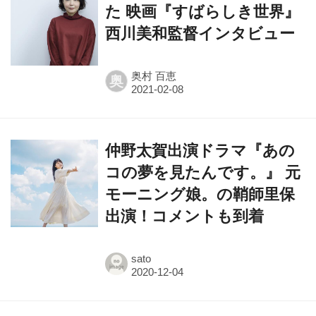
奥村 百恵
奥
仲野太賀出演ドラマ『あの
コの夢を見たんです。』 元
モーニング娘。の鞘師里保
出演！コメントも到着
sato
松坂桃李主演・映画『あの