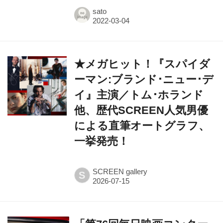
★メガヒット！『スパイダ
ーマン:ブランド･ニュー･デ
イ』主演／トム･ホランド
他、歴代SCREEN人気男優
による直筆オートグラフ、
一挙発売！
SCREEN gallery
S
「第76回毎日映画コンクー
ル」日本映画大賞の栄冠は