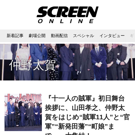
新着記事
劇場公開
動画配信
スペシャル
インタビュー
ギ
仲野太賀
『十一人の賊軍』初日舞台
挨拶に、山田孝之、仲野太
賀をはじめ“賊軍11人”と“官
軍”“新発田藩”“町娘”ま