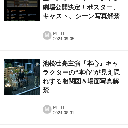
キャスト、シーン写真解禁
M・H
M
池松壮亮主演『本心』キャ
ラクターの“本心”が見え隠
れする相関図＆場面写真解
禁
M・H
M
名脚本家・笠原和夫、幻の