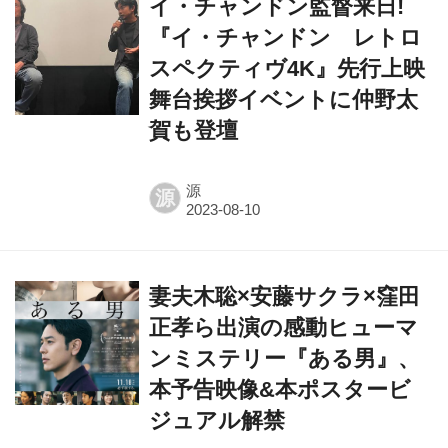
スペクティヴ4K』先行上映
舞台挨拶イベントに仲野太
賀も登壇
源
源
妻夫木聡×安藤サクラ×窪田
正孝ら出演の感動ヒューマ
ンミステリー『ある男』、
本予告映像&本ポスタービ
ジュアル解禁
sato