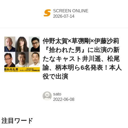
仲野太賀×草彅剛×伊藤沙莉
『拾われた男』に出演の新
たなキャスト井川遥、松尾
諭、柄本明ら6名発表！本人
役で出演
sato
注目ワード
ハリー・ポッター