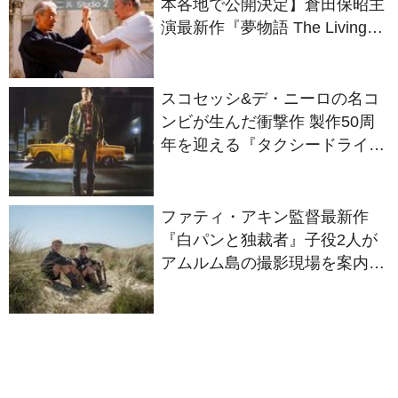
Dragon』の本当の凄さを熱く
語ろう！
スコセッシ&デ・ニーロの名コ
ンビが生んだ衝撃作 製作50周
年を迎える『タクシードライバ
ー』
ファティ・アキン監督最新作
『白パンと独裁者』子役2人が
アムルム島の撮影現場を案内！
セットツアー映像解禁
役所広司×西川美和監督が初
タッグ！『すばらしき世