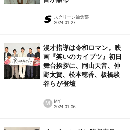
スクリーン編集部
漫才指導は令和ロマン。映
画『笑いのカイブツ』初日
舞台挨拶に、岡山天音、仲
野太賀、松本穂香、板橋駿
谷らが登壇
MY
M
イ・チャンドン監督来日!
『イ・チャンドン レトロ