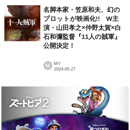
プロットが映画化!! W主
演・山田孝之×仲野太賀×白
石和彌監督『11人の賊軍』
公開決定！
MY
M