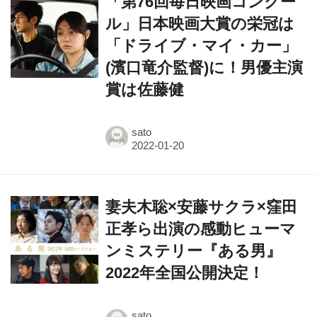
「ドライブ・マイ・カー」
(濱口竜介監督)に！男優主演
賞は佐藤健
sato
妻夫木聡×安藤サクラ×窪田
正孝ら出演の感動ヒューマ
ンミステリー『ある男』
2022年全国公開決定！
sato