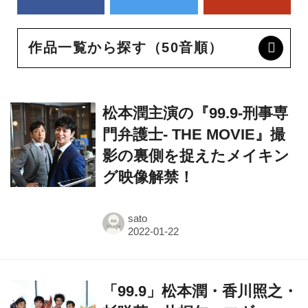
作品一覧から探す（50音順）
松本潤主演の『99.9-刑事専
門弁護士- THE MOVIE』撮
影の裏側を捉えたメイキン
グ映像解禁！
sato
「99.9」松本潤・香川照之・