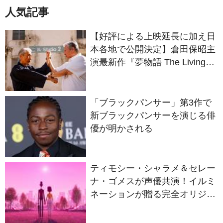
人気記事
【好評による上映延長に加え日
本各地で公開決定】倉田保昭主
演最新作『夢物語 The Living
Dragon』の本当の凄さを熱く
語ろう！
「ブラックパンサー」第3作で
新ブラックパンサーを演じる俳
優が明かされる
ティモシー・シャラメ＆セレー
ナ・ゴメスが声優共演！イルミ
ネーションが贈る完全オリジナ
ル最新作『ノット・アローン』
2027年日本公開決定