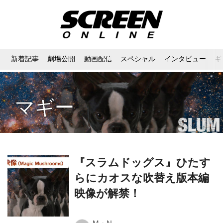
新着記事
劇場公開
動画配信
スペシャル
インタビュー
ギ
マギー
『スラムドッグス』ひたす
らにカオスな吹替え版本編
映像が解禁！