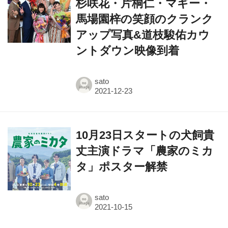
杉咲花・片桐仁・マギー・
馬場園梓の笑顔のクランク
アップ写真&道枝駿佑カウ
ントダウン映像到着
sato
10月23日スタートの犬飼貴
丈主演ドラマ「農家のミカ
タ」ポスター解禁
sato