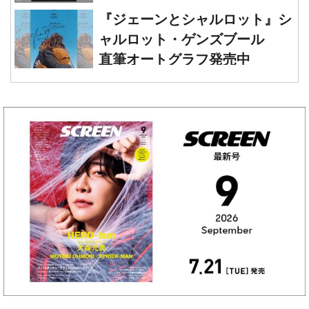
ウッド』レオナルド・ディカプ
『ジェーンとシャルロット』シ
リオ 直筆オートグラフ発売中
ャルロット・ゲンズブール
直筆オートグラフ発売中