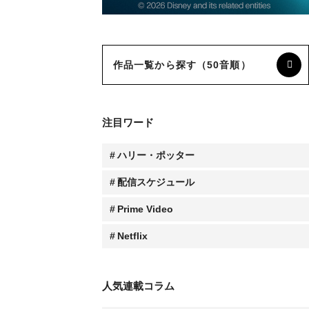
配信スケジュール
Prime Video
Netflix
人気連載コラム
林家たい平のスクリーンに乾杯！《動画》
杉山すぴ豊【すぴのジャンル・ジャングル】
3人の批評家が選ぶ【オススメ新作映画】
成田陽子【私が会った人気スターの昔と今】
髙野てるみ【シネマという生き方】
大森さわこの【英国・映画人File】
大森さわこの【英国の名コラボ】