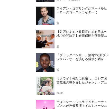
れる
源
ウクライナ侵攻に抗議し、ロシア国
営放送の職を辞したジャンナ・アガ
ラコワ監督のドキュメンタリー『さ
よなら、私のロシア』11⽉14⽇公開
hikita
決定
ティモシー・シャラメ＆セレーナ・
ゴメスが声優共演！イルミネーショ
ンが贈る完全オリジナル最新作『ノ
ット・アローン』2027年日本公開決
hikita
定
ショーン・エヴァンス主演の英国ス
パイサスペンスが登場！2026年8月
に注目したい海外ドラマ5選
スクリーン編集部
【ネトフリ】「Netflix」2026年8月の
配信ラインナップが公開！
J・M