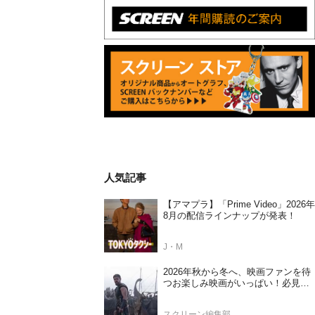
人気記事
【アマプラ】「Prime Video」2026年
8月の配信ラインナップが発表！
J・M
2026年秋から冬へ、映画ファンを待
つお楽しみ映画がいっぱい！必見の
日本公開待機作ラインナップ
スクリーン編集部
ライアン・ゴズリングがマーベルヒ
ーローのゴーストライダーに
源
【好評による上映延長に加え日本各
地で公開決定】倉田保昭主演最新作
『夢物語 The Living Dragon』の本当
の凄さを熱く語ろう！
源
「ブラックパンサー」第3作で新ブラ
ックパンサーを演じる俳優が明かさ