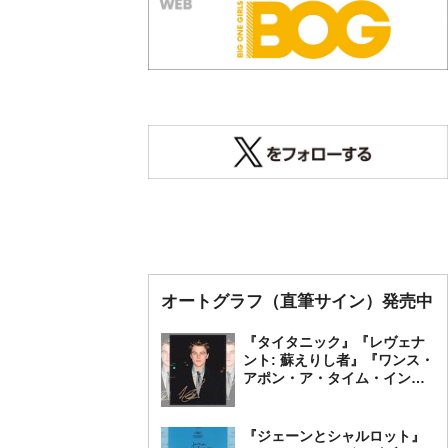
オートグラフ（直筆サイン）発売中
『タイタニック』『レヴェナ
ント: 蘇えりし者』『ワンス・
アポン・ア・タイム・イン・
ハリウッド』レオナルド・デ
ィカプリオ 直筆オートグラ
フ発売中
『ジェーンとシャルロット』
シャルロット・ゲンズブー
ル 直筆オートグラフ発売
中