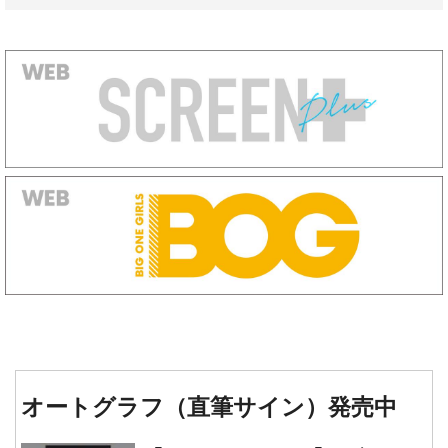
オートグラフ（直筆サイン）発売中
『タイタニック』『レヴェナン
ト: 蘇えりし者』『ワンス・ア