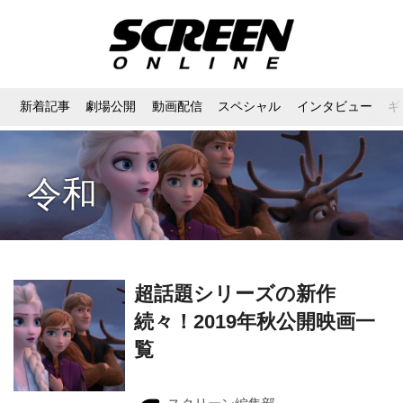
新着記事
劇場公開
動画配信
スペシャル
インタビュー
ギ
令和
超話題シリーズの新作
続々！2019年秋公開映画一
覧