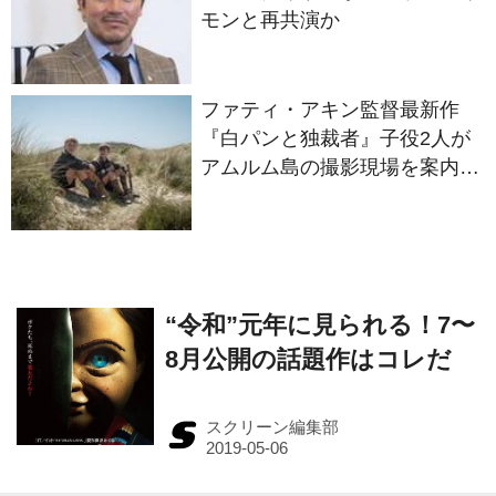
ファティ・アキン監督最新作
『白パンと独裁者』子役2人が
アムルム島の撮影現場を案内！
セットツアー映像解禁
“令和”元年に見られる！7〜
8月公開の話題作はコレだ
スクリーン編集部
© 2016- Kindaieigasha All rights reserved.
Built on
the dino platform
.