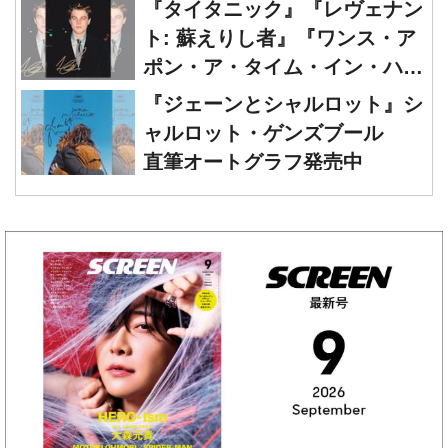
ポン・ア・タイム・イン・ハリ
ウッド』レオナルド・ディカプ
『ジェーンとシャルロット』シ
リオ 直筆オートグラフ発売中
ャルロット・ゲンズブール
直筆オートグラフ発売中