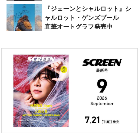
ウッド』レオナルド・ディカプ
『ジェーンとシャルロット』シ
リオ 直筆オートグラフ発売中
ャルロット・ゲンズブール
直筆オートグラフ発売中