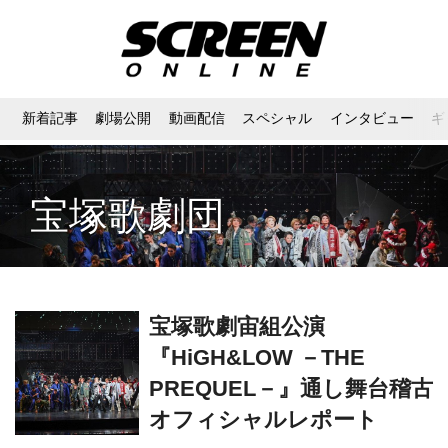
新着記事
劇場公開
動画配信
スペシャル
インタビュー
ギ
宝塚歌劇団
宝塚歌劇宙組公演
『HiGH&LOW －THE
PREQUEL－』通し舞台稽古
オフィシャルレポート