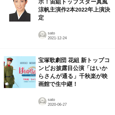
ボ！宙組トップスター真風
涼帆主演作2本2022年上演決
定
sato
宝塚歌劇団 花組 新トップコ
ンビお披露目公演「はいか
らさんが通る」千秋楽が映
画館で生中継！
sato