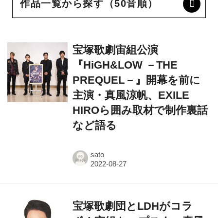
作品一覧から探す（50音順）
宝塚歌劇宙組公演
『HiGH&LOW －THE
PREQUEL－』開幕を前に
主演・真風涼帆、EXILE
HIROら囲み取材で制作裏話
など語る
sato
宝塚歌劇団とLDHがコラ