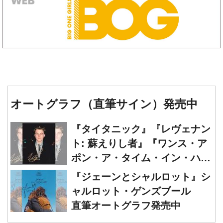
オートグラフ（直筆サイン）発売中
『タイタニック』『レヴェナン
ト: 蘇えりし者』『ワンス・ア
ポン・ア・タイム・イン・ハリ
ウッド』レオナルド・ディカプ
『ジェーンとシャルロット』シ
リオ 直筆オートグラフ発売中
ャルロット・ゲンズブール
直筆オートグラフ発売中