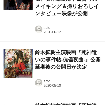
ンタビュー映像が公開
sato
鈴木拡樹主演映画『死神遣
いの事件帖-傀儡夜曲-』公開
延期後の公開日が決定
sato
鈴木拡樹主演映画『死神遣
いの事件帖-傀儡夜曲-』の公