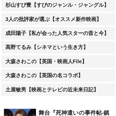
3人の批評家が選ぶ【オススメ新作映画】
成田陽子【私が会った人気スターの昔と今】
髙野てるみ【シネマという生き方】
大森さわこの【英国・映画人File】
大森さわこの【英国の名コラボ】
土屋敏男【映画とテレビの近未来日記】
舞台『死神遣いの事件帖-鎮
魂侠曲-』崎山つばさ×安井
謙太郎×陳内将 インタビュ