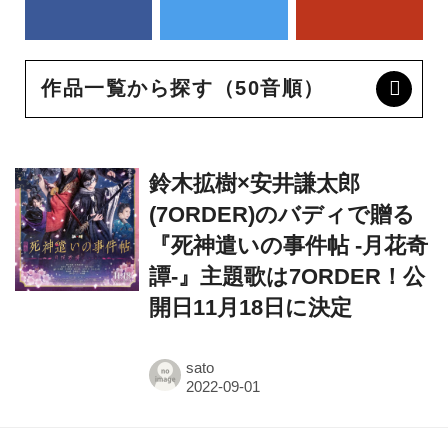
作品一覧から探す（50音順）
鈴木拡樹×安井謙太郎
(7ORDER)のバディで贈る
『死神遣いの事件帖 -月花奇
譚-』主題歌は7ORDER！公
開日11月18日に決定
sato
映画『死神遣いの事件帖 -月