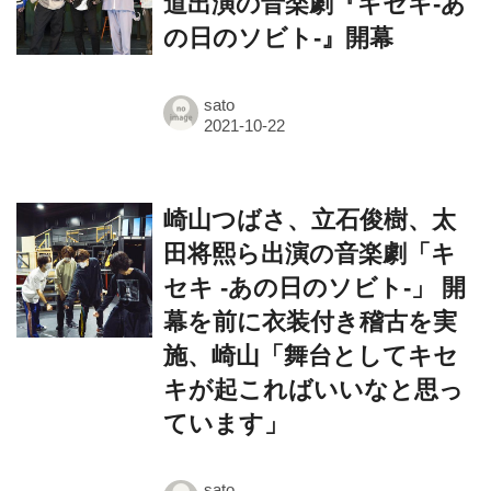
sato
崎山つばさ、立石俊樹、太
田将熙ら出演の音楽劇「キ
セキ -あの日のソビト-」 開
幕を前に衣装付き稽古を実
施、崎山「舞台としてキセ
キが起こればいいなと思っ
ています」
sato