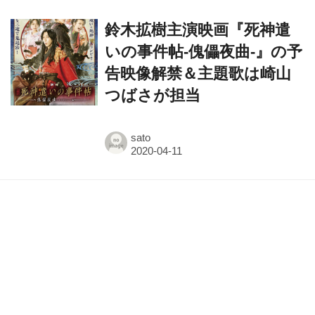
いの事件帖-傀儡夜曲-』の予
告映像解禁＆主題歌は崎山
つばさが担当
sato
映画『死神遣いの事件帖 -傀
儡夜曲-』鈴木拡樹や安井謙
太郎らキャストの場面写真
解禁
sato