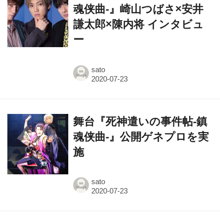
ー
sato
舞台『死神遣いの事件帖-鎮
魂侠曲-』公開ゲネプロを実
施
sato
舞台『死神遣いの事件帖-鎮