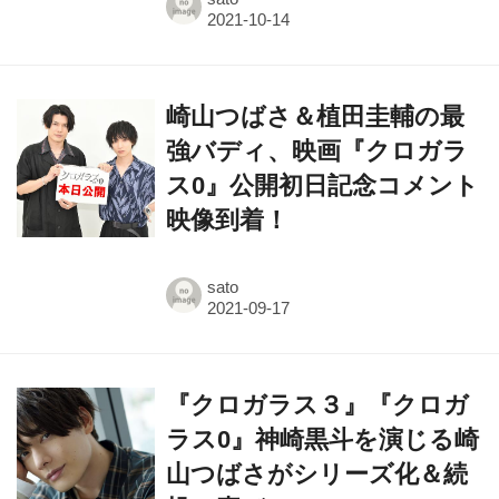
崎山つばさ＆植田圭輔の最
強バディ、映画『クロガラ
ス0』公開初日記念コメント
映像到着！
sato
『クロガラス３』『クロガ
ラス0』神崎黒斗を演じる崎
山つばさがシリーズ化＆続
投に喜び！