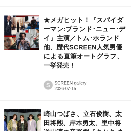
★メガヒット！『スパイダ
ーマン:ブランド･ニュー･デ
イ』主演／トム･ホランド
他、歴代SCREEN人気男優
による直筆オートグラフ、
一挙発売！
SCREEN gallery
S
崎山つばさ、立石俊樹、太
田将熙、岸本勇太、里中将
道出演の音楽劇『キセキ-あ
の日のソビト-』開幕