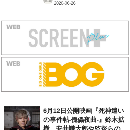
6月12日公開映画『死神遣い
の事件帖-傀儡夜曲-』鈴木拡
樹、安井謙太郎や監督らの
メイキング＆撮りおろしイ