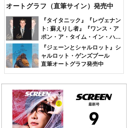
『タイタニック』『レヴェナン
ト: 蘇えりし者』『ワンス・ア
ポン・ア・タイム・イン・ハリ
ウッド』レオナルド・ディカプ
『ジェーンとシャルロット』シ
リオ 直筆オートグラフ発売中
ャルロット・ゲンズブール
直筆オートグラフ発売中