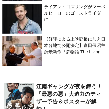
ルヒーローのゴーストライダー
に
【好評による上映延長に加え日
本各地で公開決定】倉田保昭主
演最新作『夢物語 The Living
Dragon』の本当の凄さを熱く
語ろう！
江南ギャングが夜を舞う！
「最悪の悪」大迫力のティ
ザー予告＆ポスターが解
禁！