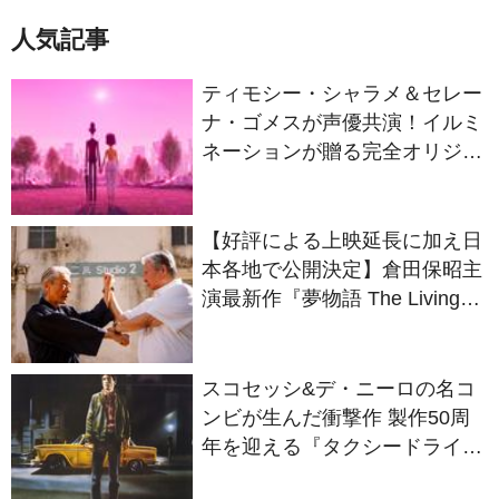
ティモシー・シャラメ＆セレー
ナ・ゴメスが声優共演！イルミ
ネーションが贈る完全オリジナ
ル最新作『ノット・アローン』
2027年日本公開決定
【好評による上映延長に加え日
本各地で公開決定】倉田保昭主
演最新作『夢物語 The Living
Dragon』の本当の凄さを熱く
語ろう！
スコセッシ&デ・ニーロの名コ
ンビが生んだ衝撃作 製作50周
年を迎える『タクシードライバ
ー』
ファティ・アキン監督最新作