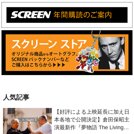
人気記事
【好評による上映延長に加え日
本各地で公開決定】倉田保昭主
演最新作『夢物語 The Living
Dragon』の本当の凄さを熱く
語ろう！