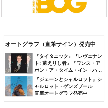
オートグラフ（直筆サイン）発売中
『タイタニック』『レヴェナン
ト: 蘇えりし者』『ワンス・ア
ポン・ア・タイム・イン・ハリ
ウッド』レオナルド・ディカプ
『ジェーンとシャルロット』シ
リオ 直筆オートグラフ発売中
ャルロット・ゲンズブール
直筆オートグラフ発売中