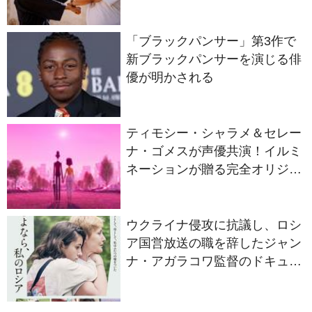
「ブラックパンサー」第3作で
新ブラックパンサーを演じる俳
優が明かされる
ティモシー・シャラメ＆セレー
ナ・ゴメスが声優共演！イルミ
ネーションが贈る完全オリジナ
ル最新作『ノット・アローン』
2027年日本公開決定
ウクライナ侵攻に抗議し、ロシ
ア国営放送の職を辞したジャン
ナ・アガラコワ監督のドキュメ
ンタリー『さよなら、私のロシ
ア』11⽉14⽇公開決定