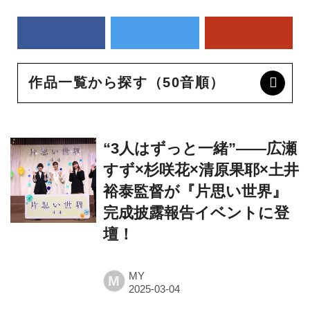
作品一覧から探す（50音順）
“3人はずっと一緒”――広瀬
すず×杉咲花×清原果耶×土井
裕泰監督が『片思い世界』
完成披露報告イベントに登
壇！
MY
M