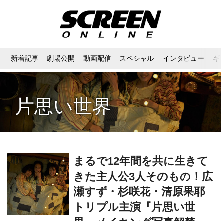
新着記事
劇場公開
動画配信
スペシャル
インタビュー
ギ
片思い世界
まるで12年間を共に生きて
きた主人公3人そのもの！広
瀬すず・杉咲花・清原果耶
トリプル主演『片思い世