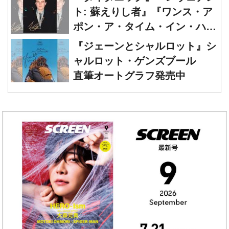
ト: 蘇えりし者』『ワンス・ア
ポン・ア・タイム・イン・ハリ
ウッド』レオナルド・ディカプ
『ジェーンとシャルロット』シ
リオ 直筆オートグラフ発売中
ャルロット・ゲンズブール
直筆オートグラフ発売中