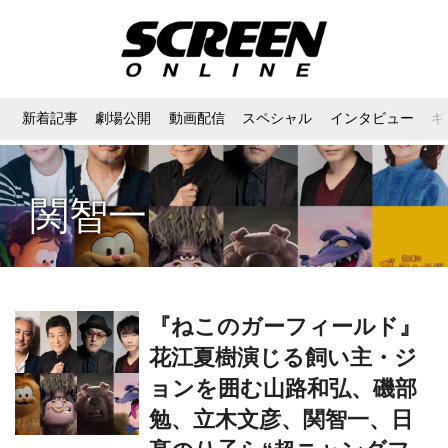
新着記事
劇場公開
動画配信
スペシャル
インタビュー
ギ
関智一
『ねこのガーフィールド』
花江夏樹演じる飼い主・ジ
ョンを囲む山路和弘、磯部
勉、立木文彦、関智一、日