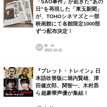
「SAO事件」が起きた“あの
日“を再現した「東玉新聞」
が、TOHOシネマズと一部
映画館にて各館限定1000部
ずつ配布決定！
M・N
M
『ブレット・トレイン』日
本語吹替版に堀内賢雄、津
田健次郎、関智一、木村昴
ら超豪華声優が集結！