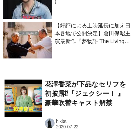
に
【好評による上映延長に加え日
本各地で公開決定】倉田保昭主
演最新作『夢物語 The Living
Dragon』の本当の凄さを熱く
語ろう！
花澤香菜が下品なセリフを
初披露⁉『ジェクシー！ 』
豪華吹替キャスト解禁
hikita