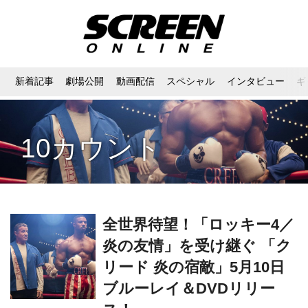
新着記事
劇場公開
動画配信
スペシャル
インタビュー
ギ
10カウント
全世界待望！「ロッキー4／
炎の友情」を受け継ぐ 「ク
リード 炎の宿敵」5月10日
ブルーレイ＆DVDリリー