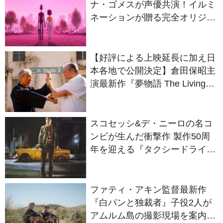
ル最新作『ノット・アローン』
2027年日本公開決定
【好評による上映延長に加え日
本各地で公開決定】倉田保昭主
演最新作『夢物語 The Living
Dragon』の本当の凄さを熱く
語ろう！
スコセッシ&デ・ニーロの名コ
ンビが生んだ衝撃作 製作50周
年を迎える『タクシードライバ
ー』
ファティ・アキン監督最新作
『白パンと独裁者』子役2人が
アムルム島の撮影現場を案内！
セットツアー映像解禁