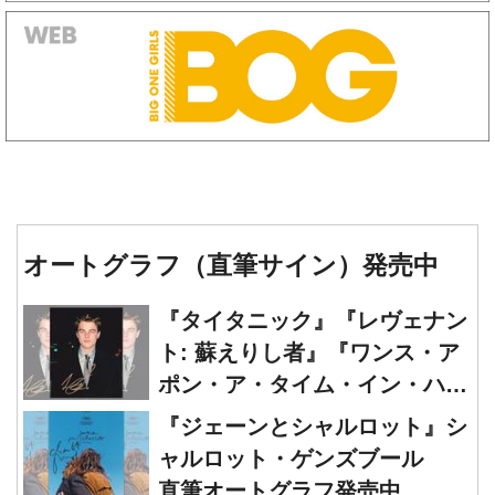
オートグラフ（直筆サイン）発売中
『タイタニック』『レヴェナン
ト: 蘇えりし者』『ワンス・ア
ポン・ア・タイム・イン・ハリ
ウッド』レオナルド・ディカプ
『ジェーンとシャルロット』シ
リオ 直筆オートグラフ発売中
ャルロット・ゲンズブール
直筆オートグラフ発売中