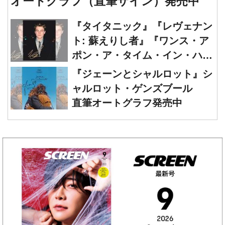
オートグラフ（直筆サイン）発売中
『タイタニック』『レヴェナン
ト: 蘇えりし者』『ワンス・ア
ポン・ア・タイム・イン・ハリ
ウッド』レオナルド・ディカプ
『ジェーンとシャルロット』シ
リオ 直筆オートグラフ発売中
ャルロット・ゲンズブール
直筆オートグラフ発売中