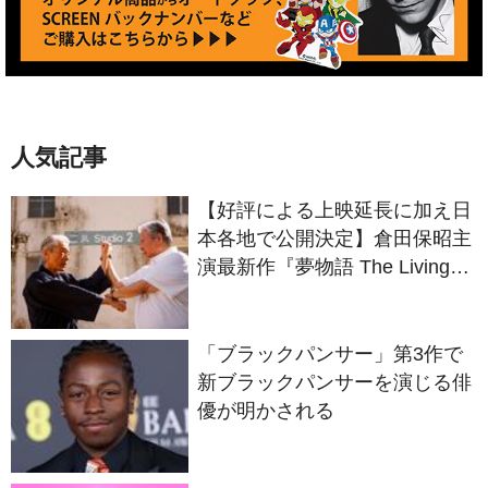
人気記事
【好評による上映延長に加え日
本各地で公開決定】倉田保昭主
演最新作『夢物語 The Living
Dragon』の本当の凄さを熱く
語ろう！
「ブラックパンサー」第3作で
新ブラックパンサーを演じる俳
優が明かされる