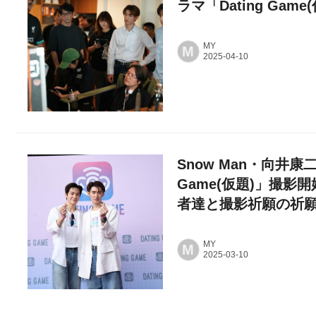
ラマ「Dating Ga
MY
M
Snow Man・向井康
Game(仮題)」撮影
者達と撮影祈願の祈
MY
M