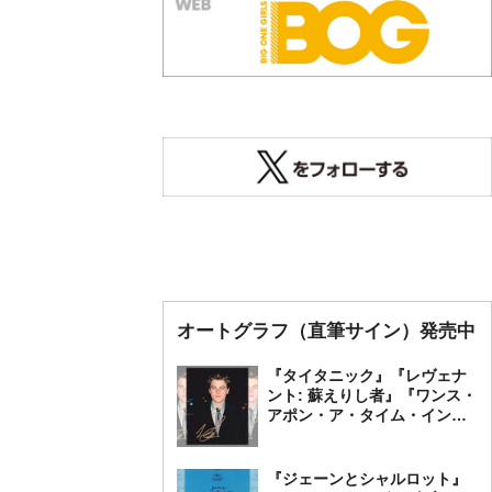
オートグラフ（直筆サイン）発売中
『タイタニック』『レヴェナ
ント: 蘇えりし者』『ワンス・
アポン・ア・タイム・イン・
ハリウッド』レオナルド・デ
ィカプリオ 直筆オートグラ
フ発売中
『ジェーンとシャルロット』