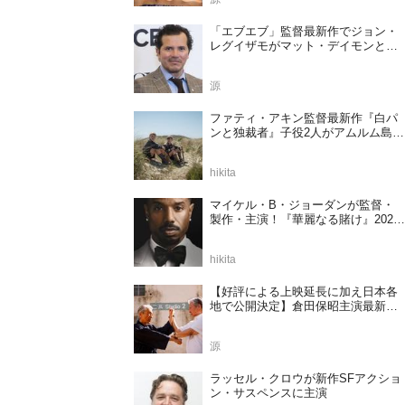
「エブエブ」監督最新作でジョン・
レグイザモがマット・デイモンと再
共演か
源
ファティ・アキン監督最新作『白パ
ンと独裁者』子役2人がアムルム島の
撮影現場を案内！セットツアー映像
解禁
hikita
マイケル・B・ジョーダンが監督・
製作・主演！『華麗なる賭け』2027
年日本公開決定
hikita
【好評による上映延長に加え日本各
地で公開決定】倉田保昭主演最新作
『夢物語 The Living Dragon』の本当
の凄さを熱く語ろう！
源
ラッセル・クロウが新作SFアクショ
ン・サスペンスに主演