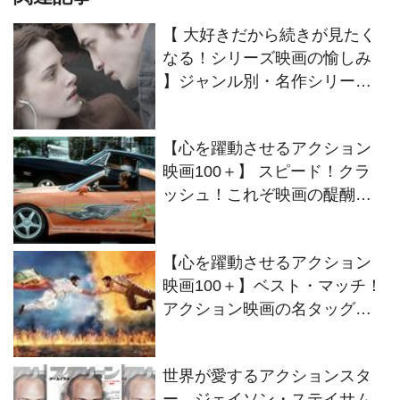
【 大好きだから続きが見たく
なる！シリーズ映画の愉しみ
】ジャンル別・名作シリーズ
対決
【心を躍動させるアクション
映画100＋】 スピード！クラ
ッシュ！これぞ映画の醍醐
味！ 疾走するカーアクショ
ン・ムービー傑作選
【心を躍動させるアクション
映画100＋】ベスト・マッチ！
アクション映画の名タッグ！
PART2
世界が愛するアクションスタ
ー、ジェイソン・ステイサム