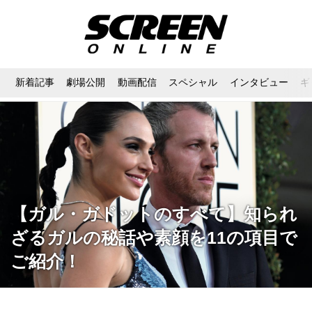
新着記事
劇場公開
動画配信
スペシャル
インタビュー
ギ
【ガル・ガドットのすべて】知られ
ざるガルの秘話や素顔を11の項目で
ご紹介！