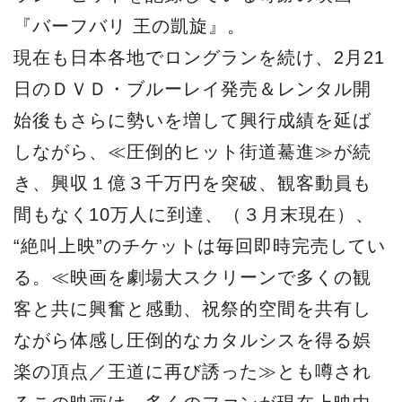
『バーフバリ 王の凱旋』。
現在も日本各地でロングランを続け、2月21
日のＤＶＤ・ブルーレイ発売＆レンタル開
始後もさらに勢いを増して興行成績を延ば
しながら、≪圧倒的ヒット街道驀進≫が続
き、興収１億３千万円を突破、観客動員も
間もなく10万人に到達、（３月末現在）、
“絶叫上映”のチケットは毎回即時完売してい
る。≪映画を劇場大スクリーンで多くの観
客と共に興奮と感動、祝祭的空間を共有し
ながら体感し圧倒的なカタルシスを得る娯
楽の頂点／王道に再び誘った≫とも噂され