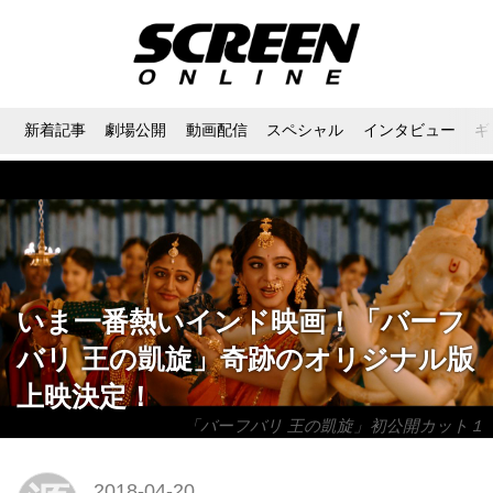
新着記事
劇場公開
動画配信
スペシャル
インタビュー
ギ
いま一番熱いインド映画！「バーフ
バリ 王の凱旋」奇跡のオリジナル版
上映決定！
「バーフバリ 王の凱旋」初公開カット１
2018-04-20