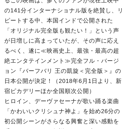
るこの映画は、多くのファンが現在上映中
の141分インターナショナル版を絶賛し、リ
ピートする中、本国インドで公開された
「オリジナル完全版も観たい！」という声
が日増しに高まっていたが、その声に応え
るべく、遂に≪映画史上、最強・最高の超
絶エンタテインメント≫完全フル・バージ
ョン『バーフバリ 王の凱旋＜完全版＞』の
日本公開が決定！（2018年6月1日より、新
宿ピカデリーほか全国順次公開）
ヒロイン、デーヴァセーナが歌い踊る楽曲
「かわいいクリシュナ神よ」を始め26分の
初公開シーンがさらなる興奮と深い感動を