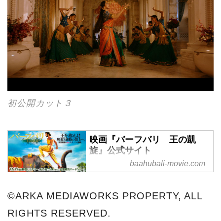
初公開カット３
映画『バーフバリ 王の凱
旋』公式サイト
baahubali-movie.com
前人未到、宇宙最強の愛と復讐
がスクリーンに炸裂するインド
映画史上最大のスーパー・エピ
©ARKA MEDIAWORKS PROPERTY, ALL
ック・スペクタクル！
RIGHTS RESERVED.