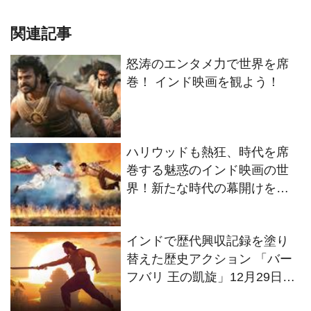
関連記事
怒涛のエンタメ力で世界を席
巻！ インド映画を観よう！
ハリウッドも熱狂、時代を席
巻する魅惑のインド映画の世
界！新たな時代の幕開けを告
げる『ＲＲＲ』
インドで歴代興収記録を塗り
替えた歴史アクション 「バー
フバリ 王の凱旋」12月29日公
開