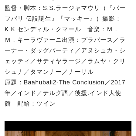
監督・脚本：S.S.ラージャマウリ（『バー
フバリ 伝説誕生』『マッキー』）撮影：
K.K.センディル・クマール 音楽：Ｍ．
Ｍ．キーラヴァーニ出演：プラバース／ラ
ーナー・ダッグバーティ／アヌシュカ・シ
ェッティ／サティヤラージ／ラムヤ・クリ
シュナ／タマンナー／ナーサル
原題：Baahubali2-The Conclusion／2017
年／インド／テルグ語／後援:インド大使
館 配給：ツイン