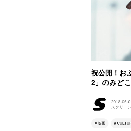
祝公開！お
2」のみど
2018-06-0
スクリー
映画
CULTU