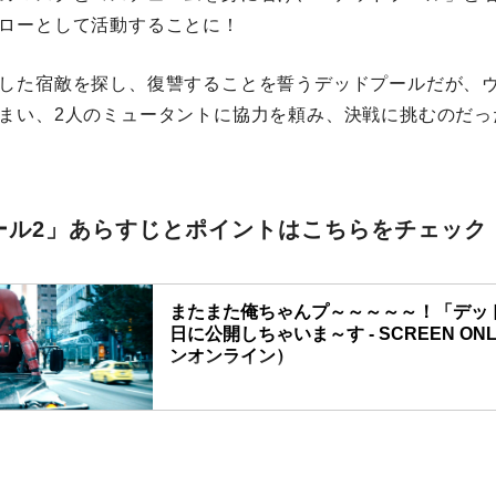
ローとして活動することに！
した宿敵を探し、復讐することを誓うデッドプールだが、
まい、2人のミュータントに協力を頼み、決戦に挑むのだっ
ール2」あらすじとポイントはこちらをチェック
またまた俺ちゃんプ～～～～～！「デッド
日に公開しちゃいま～す - SCREEN ON
ンオンライン）
帰ってきた“俺ちゃん”！さらに過激に、おふざけ
禁”のR指定にもかかわらず、アメリカはじめ全
「デッドプール2」日本でもいよいよ6月1日公