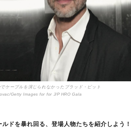
合でケーブルを演じられなかったブラッド・ピット
ovac/Getty Images for for J/P HRO Gala
ールドを暴れ回る、登場人物たちを紹介しよう