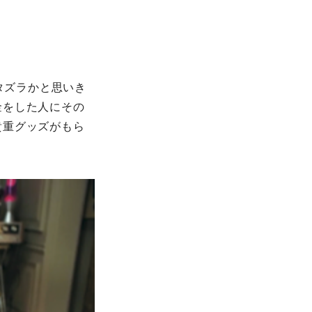
タズラかと思いき
金をした人にその
貴重グッズがもら