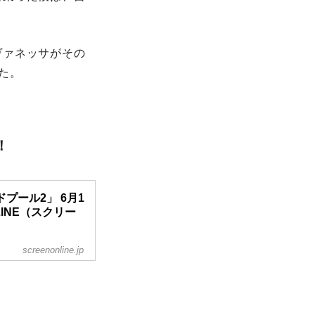
ヴァネッサがその
た。
！
プール2」 6月1
LINE（スクリー
screenonline.jp
もMAX！“お子様厳
世界で1位続出！
開だ！